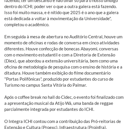
fazendo, ter um descanso e não olhar só para o nosso umbigo
dentro do ICHI; poder ver o que a outra galera está fazendo.
Isso foi muito massa, e é nítido que 2025 é o ano que a galera
está dedicada a voltar à movimentação da Universidade",
completou o acadêmico.
Em seguida à mesa de abertura no Auditório Central, houve um
momento de oficinas e rodas de conversa em cinco atividades
diferentes. Houve confecção de bonecas Abayomi, conversas
com o movimento estudantil e com a Diretoria de Extensão
(Diex), que abordou a extensão universitária, bem como uma
oficina de metodologia de pesquisa com o ensino de história e a
ditadura. Houve também exibição do filme documentário
"Portas Polifônicas", produzido por estudantes do curso de
Turismo no campus Santa Vitória do Palmar.
Após o coffee break no hall do Cidec, o evento foi finalizado com
a apresentação musical da Atijo Wá, uma banda de reggae
parcialmente integrada por estudantes do ICHI.
O Integra ICHI contou com a contribuição das Pró-reitorias de
Extensão e Cultura (Proexc), Infraestrutura (Proinfra),