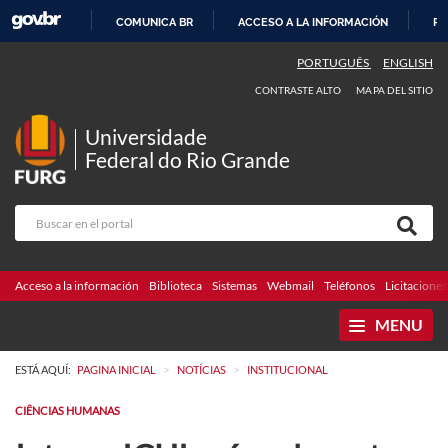
COMUNICA BR
ACCESO A LA INFORMACIÓN
PA
IR
PORTUGUÊS
ENGLISH
AL
CONTRASTE ALTO
MAPA DEL SITIO
CONTENIDO
Universidade
Federal do Rio Grande
Acceso a la información
Biblioteca
Sistemas
Webmail
Teléfonos
Licitaciones
MENU
>
>
ESTÁ AQUÍ:
PAGINA INICIAL
NOTÍCIAS
INSTITUCIONAL
CIÊNCIAS HUMANAS