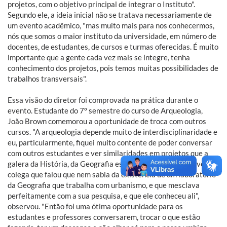
projetos, com o objetivo principal de integrar o Instituto".
Segundo ele, a ideia inicial não se tratava necessariamente de
um evento acadêmico, "mas muito mais para nos conhecermos,
nós que somos o maior instituto da universidade, em número de
docentes, de estudantes, de cursos e turmas oferecidas. É muito
importante que a gente cada vez mais se integre, tenha
conhecimento dos projetos, pois temos muitas possibilidades de
trabalhos transversais".
Essa visão do diretor foi comprovada na prática durante o
evento. Estudante do 7º semestre do curso de Arqueologia,
João Brown comemorou a oportunidade de troca com outros
cursos. "A arqueologia depende muito de interdisciplinaridade e
eu, particularmente, fiquei muito contente de poder conversar
com outros estudantes e ver similaridades em projetos que a
galera da História, da Geografia está fazendo conosco. Teve um
colega que falou que nem sabia da existência de um laboratório
da Geografia que trabalha com urbanismo, e que mesclava
perfeitamente com a sua pesquisa, e que ele conheceu ali",
observou. "Então foi uma ótima oportunidade para os
estudantes e professores conversarem, trocar o que estão