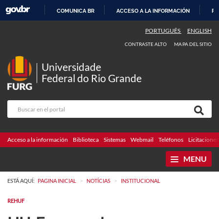
COMUNICA BR
ACCESO A LA INFORMACIÓN
PA
IR
PORTUGUÊS
ENGLISH
AL
CONTRASTE ALTO
MAPA DEL SITIO
CONTENIDO
Universidade
Federal do Rio Grande
Acceso a la información
Biblioteca
Sistemas
Webmail
Teléfonos
Licitaciones
MENU
>
>
ESTÁ AQUÍ:
PAGINA INICIAL
NOTÍCIAS
INSTITUCIONAL
REHUF