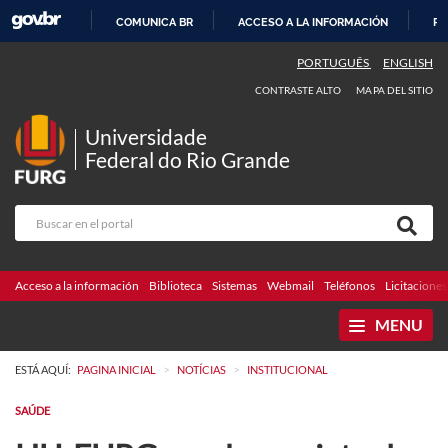
COMUNICA BR
ACCESO A LA INFORMACIÓN
PA
IR
PORTUGUÊS
ENGLISH
AL
CONTRASTE ALTO
MAPA DEL SITIO
CONTENIDO
Universidade
Federal do Rio Grande
Acceso a la información
Biblioteca
Sistemas
Webmail
Teléfonos
Licitaciones
MENU
>
>
ESTÁ AQUÍ:
PAGINA INICIAL
NOTÍCIAS
INSTITUCIONAL
SAÚDE