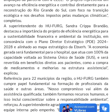
avanço na eficiência energética e contribui diretamente para a
reconstrução do Rio Grande do Sul, com foco na transição
ecológica e nos desafios impostos pelas mudanças climáticas”,
completou.
A superintendente do HU-FURG, Sandra Crippa Brandão,
destacou a importância do projeto de eficiência energética para
a sustentabilidade financeira e ambiental da instituição, em
consonância com o Plano Diretor Estratégico (PDE) 2024–
2028 e alinhado ao mapa estratégico da Ebserh. “A economia
gerada será fundamental para o hospital, que atua com 100% da
capacidade voltada ao Sistema Único de Saúde (SUS), e será
revertida em benefícios diretos aos pacientes, como a compra
de medicamentos e melhorias na estrutura assistencial”,
explicou.
Referência para 22 municípios da região, o HU-FURG também
cumpre papel fundamental na formação de profissionais da
saúde e outras áreas. “Nosso compromisso vai além da
assistência qualificada; também formamos recursos humanos, e
isso inclui conscientizar sobre a responsabilidade ambiental”,
reforçou. A superintendente agradeceu à CEEE pela parceria e à
equipe interna pelo empenho. “Este é o primeiro de muitos