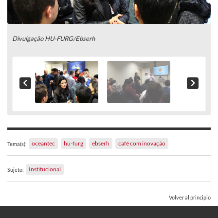
Divulgação HU-FURG/Ebserh
oceantec
hu-furg
ebserh
café com inovação
Tema(s):
Institucional
Sujeto:
Volver al principio