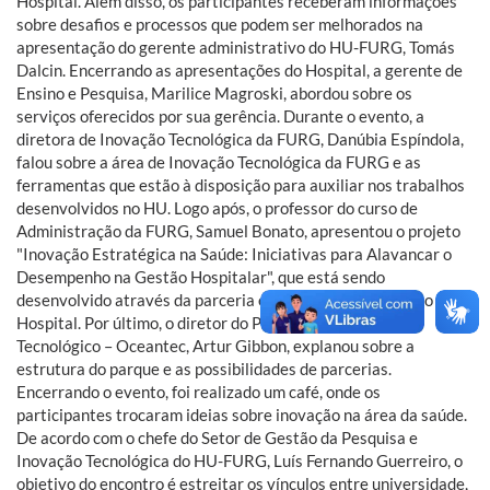
Hospital. Além disso, os participantes receberam informações
sobre desafios e processos que podem ser melhorados na
apresentação do gerente administrativo do HU-FURG, Tomás
Dalcin. Encerrando as apresentações do Hospital, a gerente de
Ensino e Pesquisa, Marilice Magroski, abordou sobre os
serviços oferecidos por sua gerência. Durante o evento, a
diretora de Inovação Tecnológica da FURG, Danúbia Espíndola,
falou sobre a área de Inovação Tecnológica da FURG e as
ferramentas que estão à disposição para auxiliar nos trabalhos
desenvolvidos no HU. Logo após, o professor do curso de
Administração da FURG, Samuel Bonato, apresentou o projeto
"Inovação Estratégica na Saúde: Iniciativas para Alavancar o
Desempenho na Gestão Hospitalar", que está sendo
desenvolvido através da parceria entre a Universidade e o
Hospital. Por último, o diretor do Parque Científico e
Tecnológico – Oceantec, Artur Gibbon, explanou sobre a
estrutura do parque e as possibilidades de parcerias.
Encerrando o evento, foi realizado um café, onde os
participantes trocaram ideias sobre inovação na área da saúde.
De acordo com o chefe do Setor de Gestão da Pesquisa e
Inovação Tecnológica do HU-FURG, Luís Fernando Guerreiro, o
objetivo do encontro é estreitar os vínculos entre universidade,