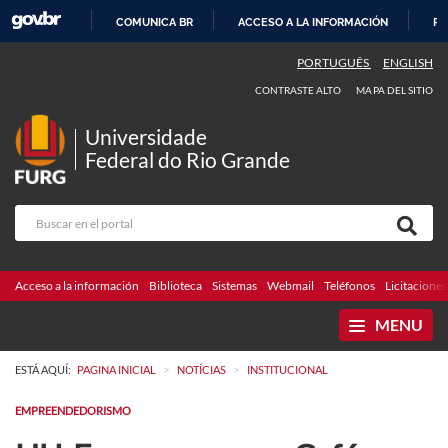
COMUNICA BR
ACCESO A LA INFORMACIÓN
PA
IR
PORTUGUÊS
ENGLISH
AL
CONTRASTE ALTO
MAPA DEL SITIO
CONTENIDO
Universidade
Federal do Rio Grande
Acceso a la información
Biblioteca
Sistemas
Webmail
Teléfonos
Licitaciones
MENU
>
>
ESTÁ AQUÍ:
PAGINA INICIAL
NOTÍCIAS
INSTITUCIONAL
EMPREENDEDORISMO