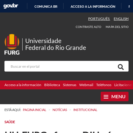
COMUNICA BR
ACCESO A LA INFORMACIÓN
PA
IR
PORTUGUÊS
ENGLISH
AL
CONTRASTE ALTO
MAPA DEL SITIO
CONTENIDO
Universidade
Federal do Rio Grande
Acceso a la información
Biblioteca
Sistemas
Webmail
Teléfonos
Licitaciones
MENU
>
>
ESTÁ AQUÍ:
PAGINA INICIAL
NOTÍCIAS
INSTITUCIONAL
SAÚDE