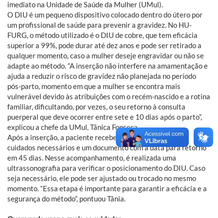
imediato na Unidade de Saúde da Mulher (UMul).
O DIU é um pequeno dispositivo colocado dentro do útero por
um profissional de saúde para prevenir a gravidez. No HU-
FURG, o método utilizado é o DIU de cobre, que tem eficácia
superior a 99%, pode durar até dez anos e pode ser retirado a
qualquer momento, caso a mulher deseje engravidar ou não se
adapte ao método. “A inserção não interfere na amamentação e
ajuda a reduzir o risco de gravidez não planejada no período
pós-parto, momento em que a mulher se encontra mais
vulnerável devido às atribuições com o recém-nascido e a rotina
familiar, dificultando, por vezes, o seu retorno à consulta
puerperal que deve ocorrer entre sete e 10 dias após o parto”,
explicou a chefe da UMul, Tânica Fonseca.
Após a inserção, a paciente recebe orientações sobre os
cuidados necessários e um documento com a data para retorno
em 45 dias. Nesse acompanhamento, é realizada uma
ultrassonografia para verificar o posicionamento do DIU. Caso
seja necessário, ele pode ser ajustado ou trocado no mesmo
momento. “Essa etapa é importante para garantir a eficácia e a
segurança do método”, pontuou Tânia.