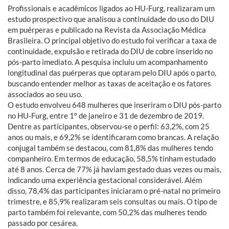
Profissionais e acadêmicos ligados ao HU-Furg, realizaram um
estudo prospectivo que analisou a continuidade do uso do DIU
em puérperas e publicado na Revista da Associação Médica
Brasileira. O principal objetivo do estudo foi verificar a taxa de
continuidade, expulsão e retirada do DIU de cobre inserido no
pós-parto imediato. A pesquisa incluiu um acompanhamento
longitudinal das puérperas que optaram pelo DIU após o parto,
buscando entender melhor as taxas de aceitação e os fatores
associados ao seu uso.
O estudo envolveu 648 mulheres que inseriram o DIU pós-parto
no HU-Furg, entre 1º de janeiro e 31 de dezembro de 2019.
Dentre as participantes, observou-se o perfil: 63,2%, com 25
anos ou mais, e 69,2% se identificaram como brancas. A relação
conjugal também se destacou, com 81,8% das mulheres tendo
companheiro. Em termos de educação, 58,5% tinham estudado
até 8 anos. Cerca de 77% já haviam gestado duas vezes ou mais,
indicando uma experiência gestacional considerável. Além
disso, 78,4% das participantes iniciaram o pré-natal no primeiro
trimestre, e 85,9% realizaram seis consultas ou mais. O tipo de
parto também foi relevante, com 50,2% das mulheres tendo
passado por cesárea.