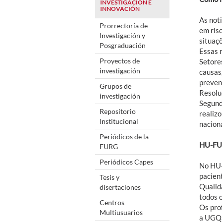
INVESTIGACIÓN E
INNOVACIÓN
As not
Prorrectoría de
em ris
Investigación y
situaç
Posgraduación
Essas 
Proyectos de
Setore
investigación
causas
preven
Grupos de
Resolu
investigación
Segundo
Repositorio
realiz
Institucional
nacion
Periódicos de la
HU-FUR
FURG
Periódicos Capes
No HU-
pacien
Tesis y
Qualid
disertaciones
todos o
Centros
Os pro
Multiusuarios
a UGQS