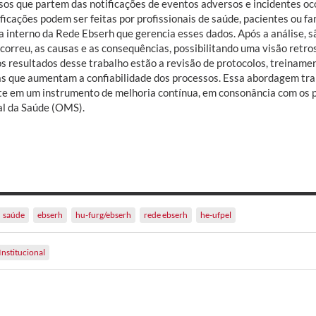
os que partem das notificações de eventos adversos e incidentes ocor
ficações podem ser feitas por profissionais de saúde, pacientes ou fam
a interno da Rede Ebserh que gerencia esses dados. Após a análise, 
correu, as causas e as consequências, possibilitando uma visão retro
os resultados desse trabalho estão a revisão de protocolos, treiname
s que aumentam a confiabilidade dos processos. Essa abordagem tra
te em um instrumento de melhoria contínua, em consonância com os p
l da Saúde (OMS).
saúde
ebserh
hu-furg/ebserh
rede ebserh
he-ufpel
Institucional