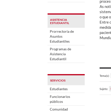
process
As noti
sistem
o que o
ASISTENCIA
Entre 
ESTUDIANTIL
medida
Prorrectoría de
pacien
Asuntos
Mundia
Estudiantiles
Programas de
Asistencia
Estudiantil
Tema(s):
SERVICIOS
Estudiantes
Sujeto:
Funcionarios
públicos
Comunidad