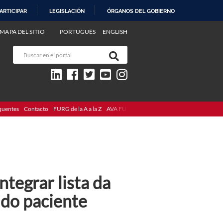
ARTICIPAR
LEGISLACIÓN
ÓRGANOS DEL GOBIERNO
MAPA DEL SITIO
PORTUGUÊS
ENGLISH
quentes
Contacto
FURG de la A a la Z
AVA FURG
egrar lista da
 do paciente