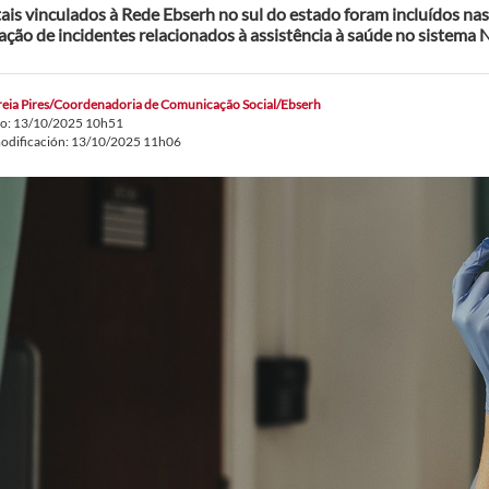
ais vinculados à Rede Ebserh no sul do estado foram incluídos nas 
cação de incidentes relacionados à assistência à saúde no sistema 
eia Pires/Coordenadoria de Comunicação Social/Ebserh
do: 13/10/2025 10h51
odificación: 13/10/2025 11h06