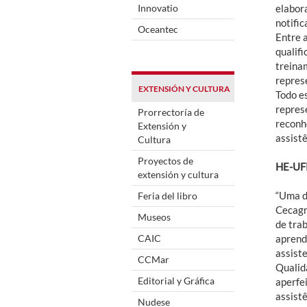
Innovatio
elabor
notific
Oceantec
Entre a
qualif
treina
repres
EXTENSIÓN Y CULTURA
Todo e
represe
Prorrectoría de
reconh
Extensión y
assist
Cultura
Proyectos de
HE-UFP
extensión y cultura
“Uma da
Feria del libro
Cecagn
Museos
de tra
CAIC
aprendi
assist
CCMar
Qualid
Editorial y Gráfica
aperfe
assist
Nudese