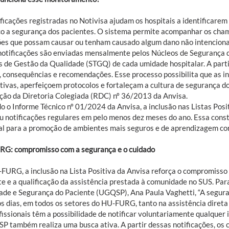
ificações registradas no Notivisa ajudam os hospitais a identificarem
co a segurança dos pacientes. O sistema permite acompanhar os cha
ões que possam causar ou tenham causado algum dano não intencional
notificações são enviadas mensalmente pelos Núcleos de Segurança d
s de Gestão da Qualidade (STGQ) de cada umidade hospitalar. A partir
, consequências e recomendações. Esse processo possibilita que as 
tivas, aperfeiçoem protocolos e fortaleçam a cultura de segurança do
ção da Diretoria Colegiada (RDC) nº 36/2013 da Anvisa.
 o Informe Técnico nº 01/2024 da Anvisa, a inclusão nas Listas Posit
ou notificações regulares em pelo menos dez meses do ano. Essa cons
al para a promoção de ambientes mais seguros e de aprendizagem co
G: compromisso com a segurança e o cuidado
FURG, a inclusão na Lista Positiva da Anvisa reforça o compromisso 
te e a qualificação da assistência prestada à comunidade no SUS. Par
ade e Segurança do Paciente (UGQSP), Ana Paula Vaghetti, “A segura
s dias, em todos os setores do HU-FURG, tanto na assistência direta 
fissionais têm a possibilidade de notificar voluntariamente qualquer
P também realiza uma busca ativa. A partir dessas notificações, os 