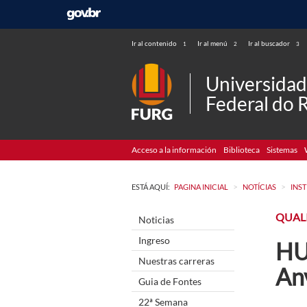
Ir al contenido
Ir al menú
Ir al buscador
1
2
3
Universida
Federal do 
Acceso a la información
Biblioteca
Sistemas
>
>
ESTÁ AQUÍ:
PAGINA INICIAL
NOTÍCIAS
INS
QUALI
Noticias
Ingreso
HU
Nuestras carreras
An
Guia de Fontes
22ª Semana