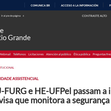
COMUNICA BR
ACCESO A LA INFORMACIÓN
P
IR
CONTRASTE ALTO
Ir al pie de página
4
AL
CONTENIDO
de
Rio Grande
Webmail
Teléfonos
Licitaciones
Atención al público
Ética pública
Preguntas fre
TITUCIONAL
DADE ASSISTENCIAL
-FURG e HE-UFPel passam a int
visa que monitora a segurança