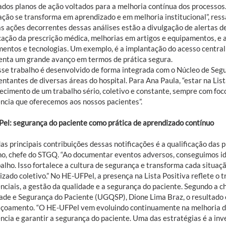
ados planos de ação voltados para a melhoria contínua dos processos
ação se transforma em aprendizado e em melhoria institucional”, ress
s ações decorrentes dessas análises estão a divulgação de alertas de
icação da prescrição médica, melhorias em artigos e equipamentos, e
mentos e tecnologias. Um exemplo, é a implantação do acesso central 
enta um grande avanço em termos de prática segura.
sse trabalho é desenvolvido de forma integrada com o Núcleo de Seg
ntantes de diversas áreas do hospital. Para Ana Paula, “estar na List
ecimento de um trabalho sério, coletivo e constante, sempre com foc
ência que oferecemos aos nossos pacientes”.
el: segurança do paciente como prática de aprendizado contínuo
s principais contribuições dessas notificações é a qualificação das p
o, chefe do STGQ. “Ao documentar eventos adversos, conseguimos ide
balho. Isso fortalece a cultura de segurança e transforma cada situa
zado coletivo.” No HE-UFPel, a presença na Lista Positiva reflete o 
enciais, a gestão da qualidade e a segurança do paciente. Segundo a 
ade e Segurança do Paciente (UGQSP), Dione Lima Braz, o resultado 
içoamento. “O HE-UFPel vem evoluindo continuamente na melhoria das
ência e garantir a segurança do paciente. Uma das estratégias é a i