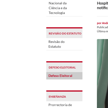
Hospit
Nacional da
notifi
Ciência e da
Tecnologia
por
Andr
Publica
Última m
REVISÃO DO ESTATUTO
Revisão do
Estatuto
DEFESO ELEITORAL
Defeso Eleitoral
ENSEÑANZA
Prorrectoría de