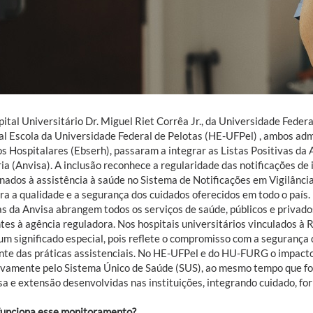
ital Universitário Dr. Miguel Riet Corrêa Jr., da Universidade Fede
al Escola da Universidade Federal de Pelotas (HE-UFPel) , ambos adm
s Hospitalares (Ebserh), passaram a integrar as Listas Positivas da 
ia (Anvisa). A inclusão reconhece a regularidade das notificações de
nados à assistência à saúde no Sistema de Notificações em Vigilância
ra a qualidade e a segurança dos cuidados oferecidos em todo o país.
tas da Anvisa abrangem todos os serviços de saúde, públicos e privad
ntes à agência reguladora. Nos hospitais universitários vinculados à
um significado especial, pois reflete o compromisso com a segurança
nte das práticas assistenciais. No HE-UFPel e do HU-FURG o impacto
ivamente pelo Sistema Único de Saúde (SUS), ao mesmo tempo que for
sa e extensão desenvolvidas nas instituições, integrando cuidado, f
unciona esse monitoramento?