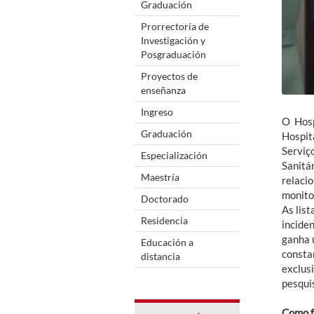
Graduación
Prorrectoría de
Investigación y
Posgraduación
Proyectos de
enseñanza
Ingreso
O Hosp
Graduación
Hospit
Serviço
Especialización
Sanitár
Maestría
relacio
monito
Doctorado
As lis
Residencia
incide
ganha 
Educación a
consta
distancia
exclus
pesqui
Como f