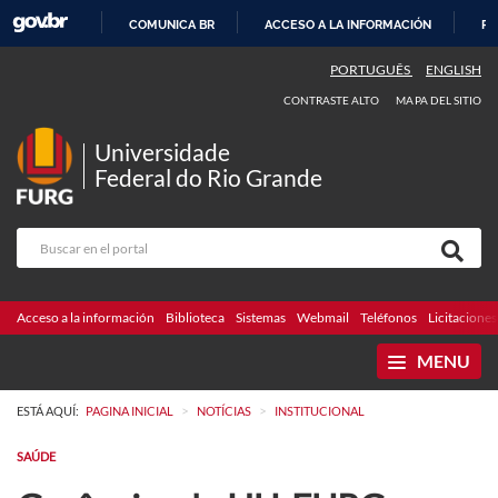
COMUNICA BR
ACCESO A LA INFORMACIÓN
PA
IR
PORTUGUÊS
ENGLISH
AL
CONTRASTE ALTO
MAPA DEL SITIO
CONTENIDO
Universidade
Federal do Rio Grande
Acceso a la información
Biblioteca
Sistemas
Webmail
Teléfonos
Licitaciones
MENU
>
>
ESTÁ AQUÍ:
PAGINA INICIAL
NOTÍCIAS
INSTITUCIONAL
SAÚDE