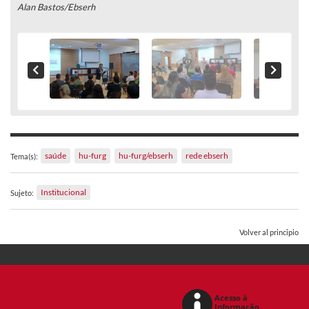
Alan Bastos/Ebserh
saúde
hu-furg
hu-furg/ebserh
rede ebserh
Tema(s):
Institucional
Sujeto:
Volver al principio