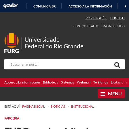
COMUNICA BR
ACCESO A LA INFORMACIÓN
PA
IR
PORTUGUÊS
ENGLISH
AL
CONTRASTE ALTO
MAPA DEL SITIO
CONTENIDO
Universidade
Federal do Rio Grande
Acceso a la información
Biblioteca
Sistemas
Webmail
Teléfonos
Licitaciones
MENU
>
>
ESTÁ AQUÍ:
PAGINA INICIAL
NOTÍCIAS
INSTITUCIONAL
PARCERIA