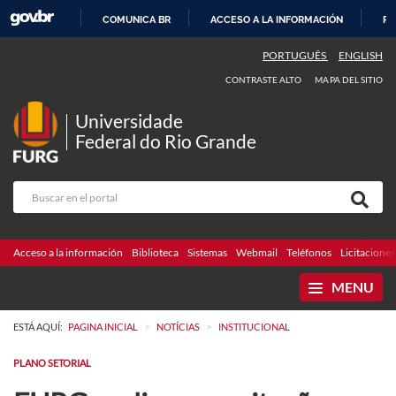
COMUNICA BR
ACCESO A LA INFORMACIÓN
PA
IR
PORTUGUÊS
ENGLISH
AL
CONTRASTE ALTO
MAPA DEL SITIO
CONTENIDO
Universidade
Federal do Rio Grande
Acceso a la información
Biblioteca
Sistemas
Webmail
Teléfonos
Licitaciones
MENU
>
>
ESTÁ AQUÍ:
PAGINA INICIAL
NOTÍCIAS
INSTITUCIONAL
PLANO SETORIAL