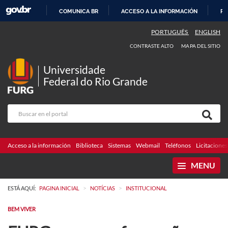
COMUNICA BR
ACCESO A LA INFORMACIÓN
PA
IR
PORTUGUÊS
ENGLISH
AL
CONTRASTE ALTO
MAPA DEL SITIO
CONTENIDO
Universidade
Federal do Rio Grande
Acceso a la información
Biblioteca
Sistemas
Webmail
Teléfonos
Licitaciones
MENU
>
>
ESTÁ AQUÍ:
PAGINA INICIAL
NOTÍCIAS
INSTITUCIONAL
BEM VIVER