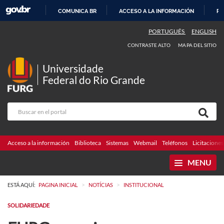
COMUNICA BR
ACCESO A LA INFORMACIÓN
PA
IR
PORTUGUÊS
ENGLISH
AL
CONTRASTE ALTO
MAPA DEL SITIO
CONTENIDO
Universidade
Federal do Rio Grande
Acceso a la información
Biblioteca
Sistemas
Webmail
Teléfonos
Licitaciones
MENU
>
>
ESTÁ AQUÍ:
PAGINA INICIAL
NOTÍCIAS
INSTITUCIONAL
SOLIDARIEDADE