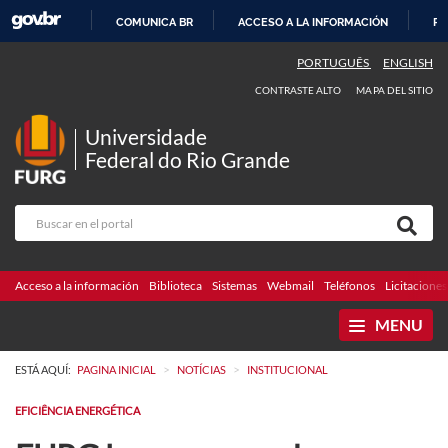
COMUNICA BR
ACCESO A LA INFORMACIÓN
PA
IR
PORTUGUÊS
ENGLISH
AL
CONTRASTE ALTO
MAPA DEL SITIO
CONTENIDO
Universidade
Federal do Rio Grande
Acceso a la información
Biblioteca
Sistemas
Webmail
Teléfonos
Licitaciones
MENU
>
>
ESTÁ AQUÍ:
PAGINA INICIAL
NOTÍCIAS
INSTITUCIONAL
EFICIÊNCIA ENERGÉTICA