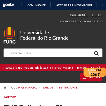
COMUNICA BR
ACCESO A LA INFORMACIÓN
PA
IR
PORTUGUÊS
ENGLISH
AL
CONTRASTE ALTO
MAPA DEL SITIO
CONTENIDO
Universidade
Federal do Rio Grande
Acceso a la información
Biblioteca
Sistemas
Webmail
Teléfonos
Licitaciones
MENU
>
>
ESTÁ AQUÍ:
PAGINA INICIAL
NOTÍCIAS
INSTITUCIONAL
INGRESSO