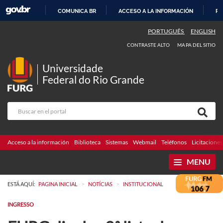
COMUNICA BR
ACCESO A LA INFORMACIÓN
PA
IR
PORTUGUÊS
ENGLISH
AL
CONTRASTE ALTO
MAPA DEL SITIO
CONTENIDO
Universidade
Federal do Rio Grande
Acceso a la información
Biblioteca
Sistemas
Webmail
Teléfonos
Licitaciones
MENU
>
>
ESTÁ AQUÍ:
PAGINA INICIAL
NOTÍCIAS
INSTITUCIONAL
INGRESSO