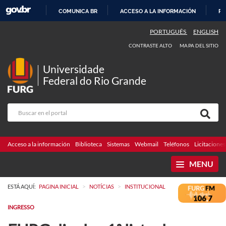
COMUNICA BR
ACCESO A LA INFORMACIÓN
PA
IR
PORTUGUÊS
ENGLISH
AL
CONTRASTE ALTO
MAPA DEL SITIO
CONTENIDO
Universidade
Federal do Rio Grande
Acceso a la información
Biblioteca
Sistemas
Webmail
Teléfonos
Licitaciones
MENU
>
>
ESTÁ AQUÍ:
PAGINA INICIAL
NOTÍCIAS
INSTITUCIONAL
INGRESSO