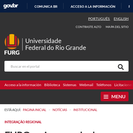
COMUNICA BR
ACCESO A LA INFORMACIÓN
PA
IR
PORTUGUÊS
ENGLISH
AL
CONTRASTE ALTO
MAPA DEL SITIO
CONTENIDO
Universidade
Federal do Rio Grande
Acceso a la información
Biblioteca
Sistemas
Webmail
Teléfonos
Licitaciones
MENU
>
>
ESTÁ AQUÍ:
PAGINA INICIAL
NOTÍCIAS
INSTITUCIONAL
INTEGRAÇÃO REGIONAL