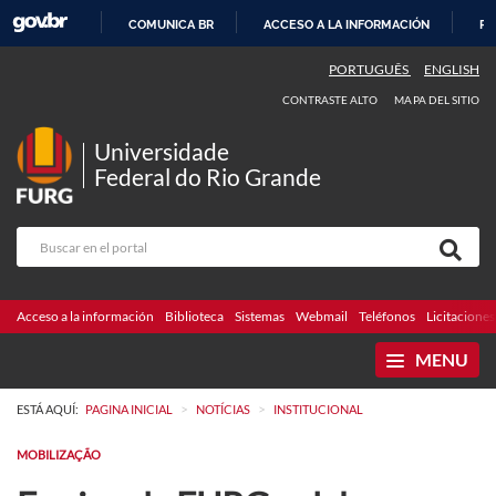
COMUNICA BR
ACCESO A LA INFORMACIÓN
PA
IR
PORTUGUÊS
ENGLISH
AL
CONTRASTE ALTO
MAPA DEL SITIO
CONTENIDO
Universidade
Federal do Rio Grande
Acceso a la información
Biblioteca
Sistemas
Webmail
Teléfonos
Licitaciones
MENU
>
>
ESTÁ AQUÍ:
PAGINA INICIAL
NOTÍCIAS
INSTITUCIONAL
MOBILIZAÇÃO