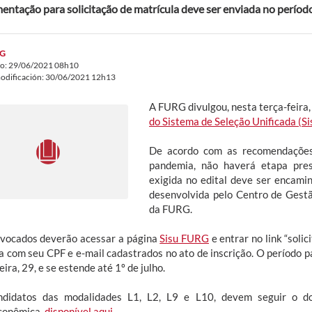
ntação para solicitação de matrícula deve ser enviada no período
G
do: 29/06/2021 08h10
odificación: 30/06/2021 12h13
A FURG divulgou, nesta terça-feira,
do Sistema de Seleção Unificada (S
De acordo com as recomendações
pandemia, não haverá etapa pres
exigida no edital deve ser encami
desenvolvida pelo Centro de Gest
da FURG.
vocados deverão acessar a página
Sisu FURG
e entrar no link “solic
a com seu CPF e e-mail cadastrados no ato de inscrição. O período p
eira, 29, e se estende até 1º de julho.
didatos das modalidades L1, L2, L9 e L10, devem seguir o do
conômica,
disponível aqui
.