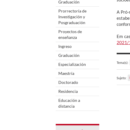
Graduación
Prorrectoría de
A Pró-
Investigación y
estabe
Posgraduación
confo
Proyectos de
Em cas
enseñanza
2021/
Ingreso
Graduación
Tema(s):
Especialización
Maestría
Sujeto:
Doctorado
Residencia
Educación a
distancia