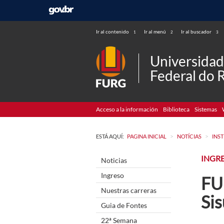
Ir al contenido
Ir al menú
Ir al buscador
1
2
3
Universida
Federal do 
Acceso a la información
Biblioteca
Sistemas
>
>
ESTÁ AQUÍ:
PAGINA INICIAL
NOTÍCIAS
INS
INGR
Noticias
Ingreso
FU
Nuestras carreras
Si
Guia de Fontes
22ª Semana