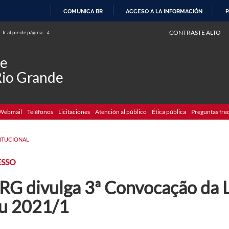
COMUNICA BR
ACCESO A LA INFORMACIÓN
P
IR
CONTRASTE ALTO
Ir al pie de página
4
AL
CONTENIDO
de
Rio Grande
Webmail
Teléfonos
Licitaciones
Atención al público
Ética pública
Preguntas fre
TITUCIONAL
ESSO
RG divulga 3ª Convocação da L
su 2021/1