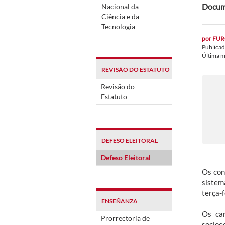
Docume
Nacional da
Ciência e da
Tecnologia
por
FUR
Publica
Última m
REVISÃO DO ESTATUTO
Revisão do
Estatuto
DEFESO ELEITORAL
Defeso Eleitoral
Os con
sistem
terça-f
ENSEÑANZA
Os can
Prorrectoría de
socioe