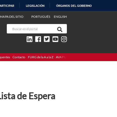
ARTICIPAR
LEGISLACIÓN
ÓRGANOS DEL GOBIERNO
MAPA DEL SITIO
PORTUGUÊS
ENGLISH
quentes
Contacto
FURG de la A a la Z
AVA FURG
ista de Espera