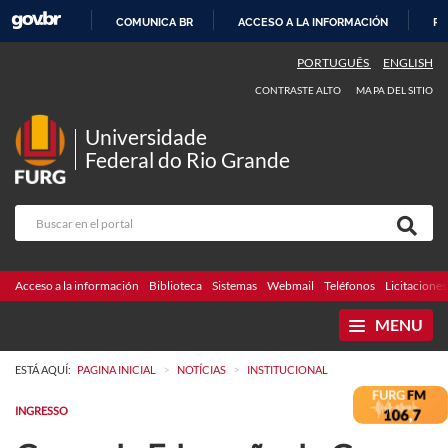
COMUNICA BR
ACCESO A LA INFORMACIÓN
PA
IR
PORTUGUÊS
ENGLISH
AL
CONTRASTE ALTO
MAPA DEL SITIO
CONTENIDO
Universidade
Federal do Rio Grande
Acceso a la información
Biblioteca
Sistemas
Webmail
Teléfonos
Licitaciones
MENU
>
>
ESTÁ AQUÍ:
PAGINA INICIAL
NOTÍCIAS
INSTITUCIONAL
INGRESSO