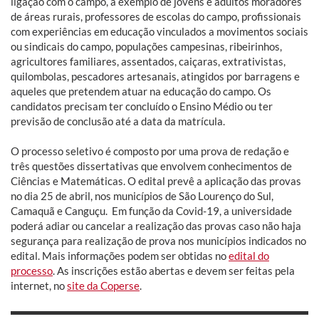
ligação com o campo, a exemplo de jovens e adultos moradores
de áreas rurais, professores de escolas do campo, profissionais
com experiências em educação vinculados a movimentos sociais
ou sindicais do campo, populações campesinas, ribeirinhos,
agricultores familiares, assentados, caiçaras, extrativistas,
quilombolas, pescadores artesanais, atingidos por barragens e
aqueles que pretendem atuar na educação do campo. Os
candidatos precisam ter concluído o Ensino Médio ou ter
previsão de conclusão até a data da matrícula.
O processo seletivo é composto por uma prova de redação e
três questões dissertativas que envolvem conhecimentos de
Ciências e Matemáticas. O edital prevê a aplicação das provas
no dia 25 de abril, nos municípios de São Lourenço do Sul,
Camaquã e Canguçu. Em função da Covid-19, a universidade
poderá adiar ou cancelar a realização das provas caso não haja
segurança para realização de prova nos municípios indicados no
edital. Mais informações podem ser obtidas no
edital do
processo
. As inscrições estão abertas e devem ser feitas pela
internet, no
site da Coperse
.