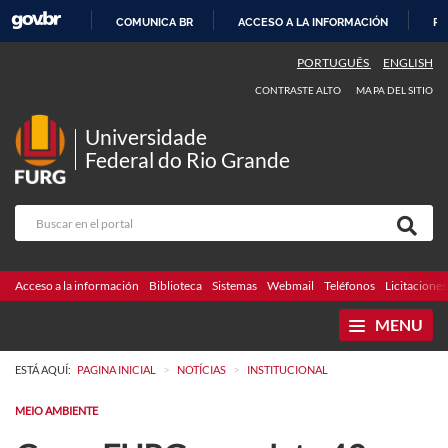
COMUNICA BR
ACCESO A LA INFORMACIÓN
PA
IR
PORTUGUÊS
ENGLISH
AL
CONTRASTE ALTO
MAPA DEL SITIO
CONTENIDO
Universidade
Federal do Rio Grande
Acceso a la información
Biblioteca
Sistemas
Webmail
Teléfonos
Licitaciones
MENU
>
>
ESTÁ AQUÍ:
PAGINA INICIAL
NOTÍCIAS
INSTITUCIONAL
MEIO AMBIENTE