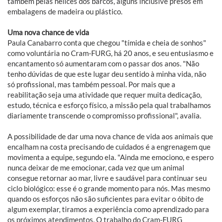
também pelas hélices dos barcos, alguns inclusive presos em
embalagens de madeira ou plástico.
Uma nova chance de vida
Paula Canabarro conta que chegou "tímida e cheia de sonhos"
como voluntária no Cram-FURG, há 20 anos, e seu entusiasmo e
encantamento só aumentaram com o passar dos anos. "Não
tenho dúvidas de que este lugar deu sentido à minha vida, não
só profissional, mas também pessoal. Por mais que a
reabilitação seja uma atividade que requer muita dedicação,
estudo, técnica e esforço físico, a missão pela qual trabalhamos
diariamente transcende o compromisso profissional", avalia.
A possibilidade de dar uma nova chance de vida aos animais que
encalham na costa precisando de cuidados é a engrenagem que
movimenta a equipe, segundo ela. "Ainda me emociono, e espero
nunca deixar de me emocionar, cada vez que um animal
consegue retornar ao mar, livre e saudável para continuar seu
ciclo biológico: esse é o grande momento para nós. Mas mesmo
quando os esforços não são suficientes para evitar o óbito de
algum exemplar, tiramos a experiência como aprendizado para
os próximos atendimentos. O trabalho do Cram-FURG