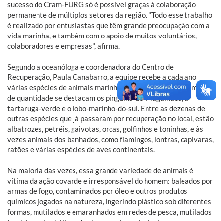
sucesso do Cram-FURG só é possível graças à colaboração
permanente de múltiplos setores da região. "Todo esse trabalho
é realizado por entusiastas que têm grande preocupação com a
vida marinha, e também com o apoio de muitos voluntários,
colaboradores e empresas", afirma.
Segundo a oceanóloga e coordenadora do Centro de
Recuperação, Paula Canabarro, a equipe recebe a cada ano
várias espécies de animais marinhos e costeiros, e em termos
de quantidade se destacam os pinguins-de-Magalhães, a
tartaruga-verde e o lobo-marinho-do-sul. Entre as dezenas de
outras espécies que já passaram por recuperação no local, estão
albatrozes, petréis, gaivotas, orcas, golfinhos e toninhas, e às
vezes animais dos banhados, como flamingos, lontras, capivaras,
ratões e várias espécies de aves continentais.
Na maioria das vezes, essa grande variedade de animais é
vítima da ação covarde e irresponsável do homem: baleados por
armas de fogo, contaminados por óleo e outros produtos
químicos jogados na natureza, ingerindo plástico sob diferentes
formas, mutilados e emaranhados em redes de pesca, mutilados