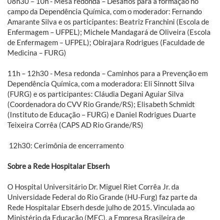
08h30 – 10h - Mesa redonda – Desafios para a formação no
campo da Dependência Química, com o moderador: Fernando
Amarante Silva e os participantes: Beatriz Franchini (Escola de
Enfermagem – UFPEL); Michele Mandagará de Oliveira (Escola
de Enfermagem – UFPEL); Obirajara Rodrigues (Faculdade de
Medicina – FURG)
11h – 12h30 - Mesa redonda – Caminhos para a Prevenção em
Dependência Química, com a moderadora: Eli Sinnott Silva
(FURG) e os participantes: Cláudia Degani Aguiar Silva
(Coordenadora do CVV Rio Grande/RS); Elisabeth Schmidt
(Instituto de Educação – FURG) e Daniel Rodrigues Duarte
Teixeira Corrêa (CAPS AD Rio Grande/RS)
12h30: Cerimônia de encerramento
Sobre a Rede Hospitalar Ebserh
O Hospital Universitário Dr. Miguel Riet Corrêa Jr. da
Universidade Federal do Rio Grande (HU-Furg) faz parte da
Rede Hospitalar Ebserh desde julho de 2015. Vinculada ao
Ministério da Educação (MEC), a Empresa Brasileira de