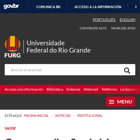
COMUNICA BR
ACCESO A LA INFORMACIÓN
PA
IR
PORTUGUÊS
ENGLISH
AL
CONTRASTE ALTO
MAPA DEL SITIO
CONTENIDO
Universidade
Federal do Rio Grande
Acceso a la información
Biblioteca
Sistemas
Webmail
Teléfonos
Licitaciones
MENU
>
>
ESTÁ AQUÍ:
PAGINA INICIAL
NOTÍCIAS
INSTITUCIONAL
SAÚDE