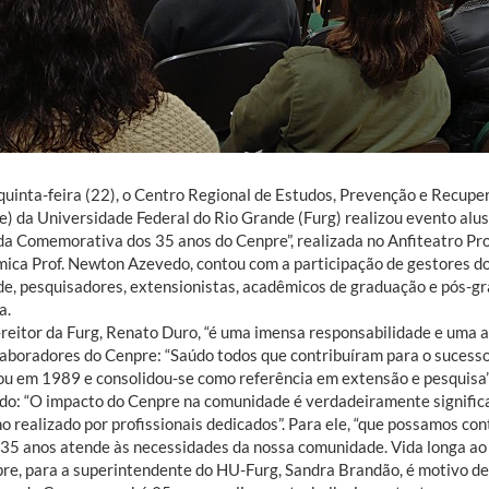
quinta-feira (22), o Centro Regional de Estudos, Prevenção e Recu
e) da Universidade Federal do Rio Grande (Furg) realizou evento alus
da Comemorativa dos 35 anos do Cenpre”, realizada no Anfiteatro Pro
ica Prof. Newton Azevedo, contou com a participação de gestores do
de, pesquisadores, extensionistas, acadêmicos de graduação e pós-g
a.
reitor da Furg, Renato Duro, “é uma imensa responsabilidade e uma ale
laboradores do Cenpre: “Saúdo todos que contribuíram para o sucesso
u em 1989 e consolidou-se como referência em extensão e pesquisa”.
ado: “O impacto do Cenpre na comunidade é verdadeiramente significat
o realizado por profissionais dedicados”. Para ele, “que possamos co
 35 anos atende às necessidades da nossa comunidade. Vida longa ao 
re, para a superintendente do HU-Furg, Sandra Brandão, é motivo de