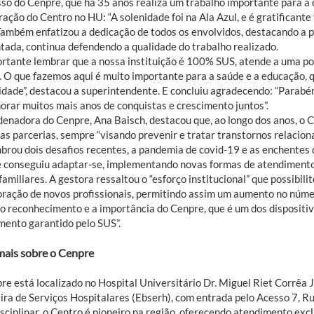
sso do Cenpre, que há 35 anos realiza um trabalho importante para a 
ação do Centro no HU: “A solenidade foi na Ala Azul, e é gratificante
. Também enfatizou a dedicação de todos os envolvidos, destacando a
tada, continua defendendo a qualidade do trabalho realizado.
ortante lembrar que a nossa instituição é 100% SUS, atende a uma p
s. O que fazemos aqui é muito importante para a saúde e a educação, 
dade”, destacou a superintendente. E concluiu agradecendo: “Parabé
rar muitos mais anos de conquistas e crescimento juntos”.
denadora do Cenpre, Ana Baisch, destacou que, ao longo dos anos, o C
as parcerias, sempre “visando prevenir e tratar transtornos relaciona
mbrou dois desafios recentes, a pandemia de covid-19 e as enchentes
 conseguiu adaptar-se, implementando novas formas de atendimento 
familiares. A gestora ressaltou o “esforço institucional” que possibil
oração de novos profissionais, permitindo assim um aumento no númer
 o reconhecimento e a importância do Cenpre, que é um dos dispositi
mento garantido pelo SUS”.
mais sobre o Cenpre
re está localizado no Hospital Universitário Dr. Miguel Riet Corrêa 
eira de Serviços Hospitalares (Ebserh), com entrada pelo Acesso 7, R
isciplinar, o Centro é pioneiro na região, oferecendo atendimento ex