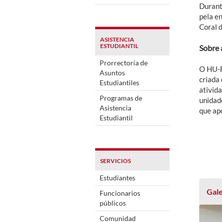
Durant
pela e
Coral d
ASISTENCIA
ESTUDIANTIL
Sobre 
Prorrectoría de
O HU-F
Asuntos
criada
Estudiantiles
ativid
Programas de
unidad
Asistencia
que ap
Estudiantil
SERVICIOS
Estudiantes
Gale
Funcionarios
públicos
Comunidad