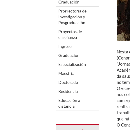
Graduación
Prorrectoría de
Investigación y
Posgraduación
Proyectos de
enseñanza
Ingreso
Nesta 
Graduación
(Cenpr
“Jorna
Especialización
Acadêm
Maestría
da saú
no tem
Doctorado
O vice-
Residencia
aos co
Educación a
começo
distancia
realiz
trabalh
que há
O Cenp