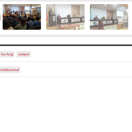
hu-furg
cenpre
Institucional