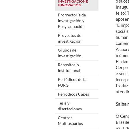
o suce
INVESTIGACIÓN E
INNOVACIÓN
inaugur
feito”
Prorrectoría de
aposen
Investigación y
“É imp
Posgraduación
sociai
Proyectos de
humani
investigación
comemo
A coor
Grupos de
inúmer
investigación
Ela le
Repositorio
Cenpre
Institucional
e seus 
Periódicos de la
incorp
FURG
traduz
atendi
Periódicos Capes
Tesis y
Saiba 
disertaciones
O Cenp
Centros
Brasil
Multiusuarios
multid