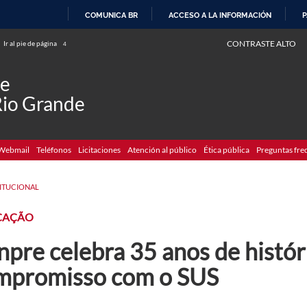
COMUNICA BR
ACCESO A LA INFORMACIÓN
P
IR
CONTRASTE ALTO
Ir al pie de página
4
AL
CONTENIDO
de
Rio Grande
Webmail
Teléfonos
Licitaciones
Atención al público
Ética pública
Preguntas fre
TITUCIONAL
CAÇÃO
pre celebra 35 anos de histór
mpromisso com o SUS