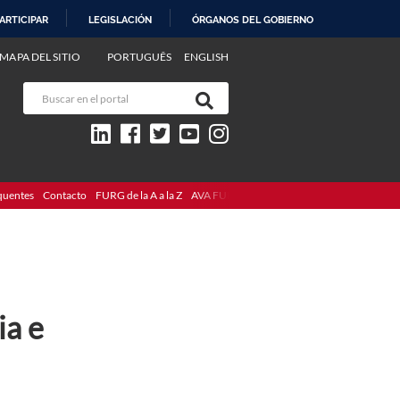
ARTICIPAR
LEGISLACIÓN
ÓRGANOS DEL GOBIERNO
MAPA DEL SITIO
PORTUGUÊS
ENGLISH
quentes
Contacto
FURG de la A a la Z
AVA FURG
ia e