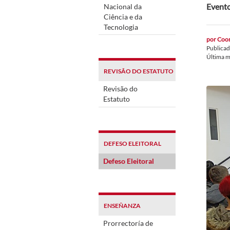
Evento
Nacional da
Ciência e da
Tecnologia
por
Coor
Publica
Última m
REVISÃO DO ESTATUTO
Revisão do
Estatuto
DEFESO ELEITORAL
Defeso Eleitoral
ENSEÑANZA
Prorrectoría de