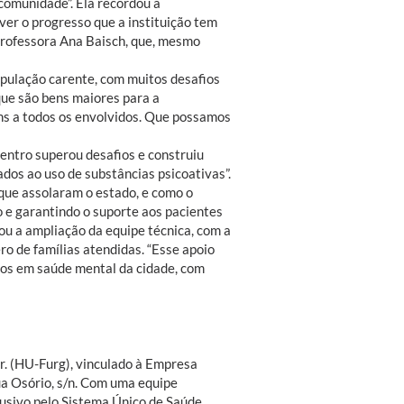
comunidade”. Ela recordou a
 ver o progresso que a instituição tem
 professora Ana Baisch, que, mesmo
opulação carente, com muitos desafios
que são bens maiores para a
ns a todos os envolvidos. Que possamos
entro superou desafios e construiu
dos ao uso de substâncias psicoativas”.
 que assolaram o estado, e como o
e garantindo o suporte aos pacientes
itou a ampliação da equipe técnica, com a
o de famílias atendidas. “Esse apoio
vos em saúde mental da cidade, com
Jr. (HU-Furg), vinculado à Empresa
ua Osório, s/n. Com uma equipe
clusivo pelo Sistema Único de Saúde