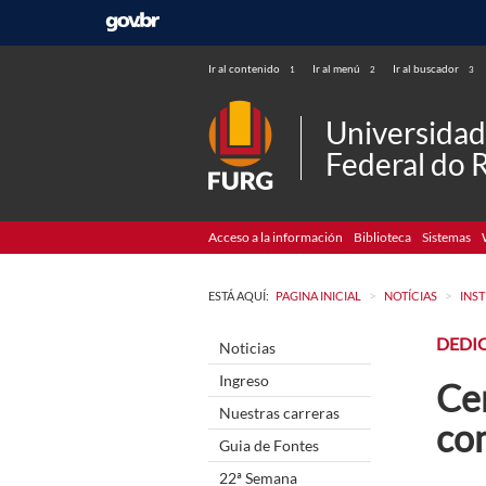
Ir al contenido
Ir al menú
Ir al buscador
1
2
3
Universida
Federal do 
Acceso a la información
Biblioteca
Sistemas
>
>
ESTÁ AQUÍ:
PAGINA INICIAL
NOTÍCIAS
INS
DEDI
Noticias
Ingreso
Cen
Nuestras carreras
co
Guia de Fontes
22ª Semana