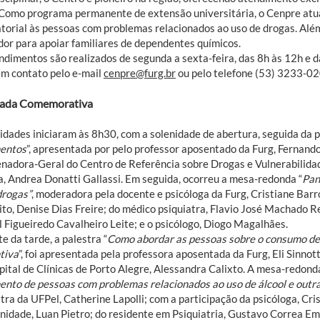
 Como programa permanente de extensão universitária, o Cenpre atu
torial às pessoas com problemas relacionados ao uso de drogas. Além
dor para apoiar familiares de dependentes químicos.
ndimentos são realizados de segunda a sexta-feira, das 8h às 12h e d
em contato pelo e-mail
cenpre@furg.br
ou pelo telefone (53) 3233-02
nada Comemorativa
idades iniciaram às 8h30, com a solenidade de abertura, seguida da p
entos
”, apresentada por pelo professor aposentado da Furg, Fernando
nadora-Geral do Centro de Referência sobre Drogas e Vulnerabilida
ia, Andrea Donatti Gallassi. Em seguida, ocorreu a mesa-redonda “
Pan
drogas”
, moderadora pela docente e psicóloga da Furg, Cristiane Barr
ito, Denise Dias Freire; do médico psiquiatra, Flavio José Machado Re
l Figueiredo Cavalheiro Leite; e o psicólogo, Diogo Magalhães.
e da tarde, a palestra “
Como abordar as pessoas sobre o consumo de 
tiva
”, foi apresentada pela professora aposentada da Furg, Eli Sinnott
pital de Clínicas de Porto Alegre, Alessandra Calixto. A mesa-redonda
ento de pessoas com problemas relacionados ao uso de álcool e outr
tra da UFPel, Catherine Lapolli; com a participação da psicóloga, Cr
idade, Luan Pietro; do residente em Psiquiatria, Gustavo Correa Emer