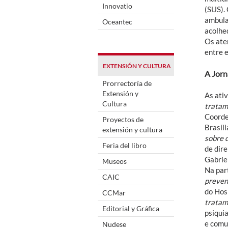
Innovatio
(SUS).
ambula
Oceantec
acolhe
Os ate
entre 
EXTENSIÓN Y CULTURA
A Jor
Prorrectoría de
Extensión y
As ativ
Cultura
tratam
Coorde
Proyectos de
Brasíl
extensión y cultura
sobre 
Feria del libro
de dire
Gabrie
Museos
Na part
CAIC
preven
do Hos
CCMar
tratam
Editorial y Gráfica
psiquia
e comun
Nudese