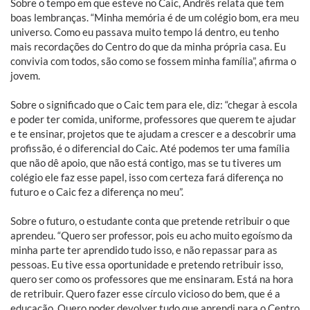
Sobre o tempo em que esteve no Caic, Andrês relata que tem
boas lembranças. “Minha memória é de um colégio bom, era meu
universo. Como eu passava muito tempo lá dentro, eu tenho
mais recordações do Centro do que da minha própria casa. Eu
convivia com todos, são como se fossem minha família”, afirma o
jovem.
Sobre o significado que o Caic tem para ele, diz: “chegar à escola
e poder ter comida, uniforme, professores que querem te ajudar
e te ensinar, projetos que te ajudam a crescer e a descobrir uma
profissão, é o diferencial do Caic. Até podemos ter uma família
que não dê apoio, que não está contigo, mas se tu tiveres um
colégio ele faz esse papel, isso com certeza fará diferença no
futuro e o Caic fez a diferença no meu”.
Sobre o futuro, o estudante conta que pretende retribuir o que
aprendeu. “Quero ser professor, pois eu acho muito egoísmo da
minha parte ter aprendido tudo isso, e não repassar para as
pessoas. Eu tive essa oportunidade e pretendo retribuir isso,
quero ser como os professores que me ensinaram. Está na hora
de retribuir. Quero fazer esse círculo vicioso do bem, que é a
educação. Quero poder devolver tudo que aprendi para o Centro