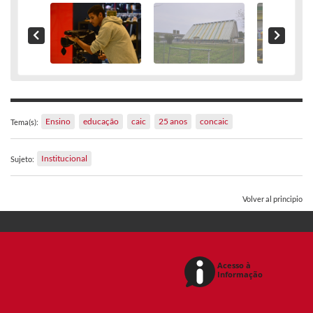
Ensino
educação
caic
25 anos
concaic
Tema(s):
Institucional
Sujeto:
Volver al principio