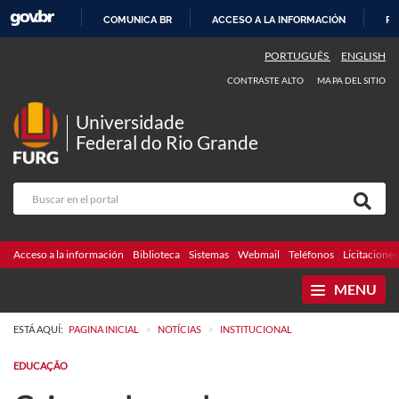
COMUNICA BR
ACCESO A LA INFORMACIÓN
PA
IR
PORTUGUÊS
ENGLISH
AL
CONTRASTE ALTO
MAPA DEL SITIO
CONTENIDO
Universidade
Federal do Rio Grande
Acceso a la información
Biblioteca
Sistemas
Webmail
Teléfonos
Licitaciones
MENU
>
>
ESTÁ AQUÍ:
PAGINA INICIAL
NOTÍCIAS
INSTITUCIONAL
EDUCAÇÃO