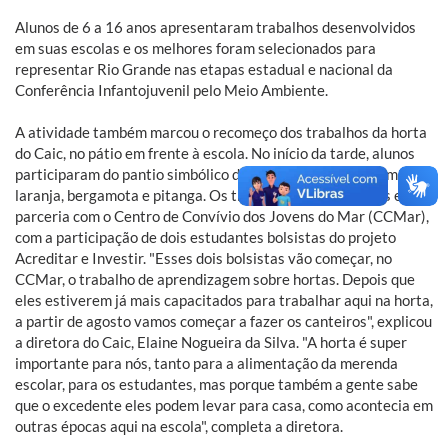
Alunos de 6 a 16 anos apresentaram trabalhos desenvolvidos
em suas escolas e os melhores foram selecionados para
representar Rio Grande nas etapas estadual e nacional da
Conferência Infantojuvenil pelo Meio Ambiente.
A atividade também marcou o recomeço dos trabalhos da horta
do Caic, no pátio em frente à escola. No início da tarde, alunos
participaram do pantio simbólico de árvores frutíferas como
laranja, bergamota e pitanga. Os trabalhos são realizados em
parceria com o Centro de Convívio dos Jovens do Mar (CCMar),
com a participação de dois estudantes bolsistas do projeto
Acreditar e Investir. "Esses dois bolsistas vão começar, no
CCMar, o trabalho de aprendizagem sobre hortas. Depois que
eles estiverem já mais capacitados para trabalhar aqui na horta,
a partir de agosto vamos começar a fazer os canteiros", explicou
a diretora do Caic, Elaine Nogueira da Silva. "A horta é super
importante para nós, tanto para a alimentação da merenda
escolar, para os estudantes, mas porque também a gente sabe
que o excedente eles podem levar para casa, como acontecia em
outras épocas aqui na escola", completa a diretora.