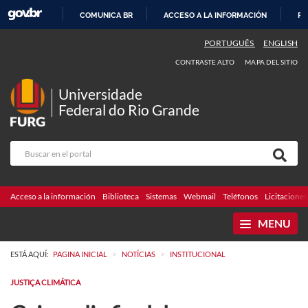
COMUNICA BR
ACCESO A LA INFORMACIÓN
PA
IR
PORTUGUÊS
ENGLISH
AL
CONTRASTE ALTO
MAPA DEL SITIO
CONTENIDO
Universidade
Federal do Rio Grande
Acceso a la información
Biblioteca
Sistemas
Webmail
Teléfonos
Licitaciones
MENU
>
>
ESTÁ AQUÍ:
PAGINA INICIAL
NOTÍCIAS
INSTITUCIONAL
JUSTIÇA CLIMÁTICA