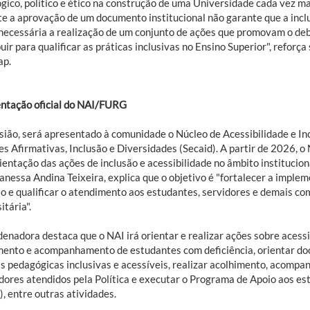
ico, político e ético na construção de uma Universidade cada vez mais
e a aprovação de um documento institucional não garante que a incl
é necessária a realização de um conjunto de ações que promovam o d
uir para qualificar as práticas inclusivas no Ensino Superior", reforç
ap.
ntação oficial do NAI/FURG
sião, será apresentado à comunidade o Núcleo de Acessibilidade e Inc
s Afirmativas, Inclusão e Diversidades (Secaid). A partir de 2026, o
rientação das ações de inclusão e acessibilidade no âmbito instituci
anessa Andina Teixeira, explica que o objetivo é "fortalecer a implem
ão e qualificar o atendimento aos estudantes, servidores e demais 
itária".
enadora destaca que o NAI irá orientar e realizar ações sobre acessib
mento e acompanhamento de estudantes com deficiência, orientar doc
as pedagógicas inclusivas e acessíveis, realizar acolhimento, acomp
idores atendidos pela Política e executar o Programa de Apoio aos e
, entre outras atividades.