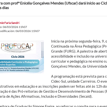
ra com profª Enicéia Gonçalves Mendes (Ufscar) dará início ao Cicl
s dias
ie Faria Sandri
do: 06/03/2026 11h07
odificación: 06/03/2026 11h07
Inicia na próxima segunda-feira, 9
Continuada na Área Pedagógica (Pro
Grande (FURG). A palestra de abert
acessibilidade e inclusão na univers
curricular e pedagógica no ensino sup
Gonçalvez Mendes, da Universidade 
A programação está prevista para c
Cidec-Sul, unidade Carreiros. O eve
strativos em educação e as inscrições podem ser feitas até às 12h do
zação é das Pró-reitorias de Gestão e Desenvolvimento de Pessoas (
ria de Ações Afirmativas, Inclusão e Diversidades (Secaid).
eitora de Graduação Simone Freire, ao reforçar o convite para o even