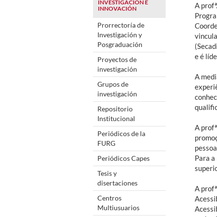
INVESTIGACIÓN E
A prof
INNOVACIÓN
Progra
Prorrectoría de
Coorde
Investigación y
vincul
Posgraduación
(Secad
e é lí
Proyectos de
investigación
A medi
Grupos de
experi
investigación
conhec
qualifi
Repositorio
Institucional
A prof
Periódicos de la
promoç
FURG
pessoa
Para a
Periódicos Capes
superio
Tesis y
disertaciones
A prof
Centros
Acessib
Multiusuarios
Acessi