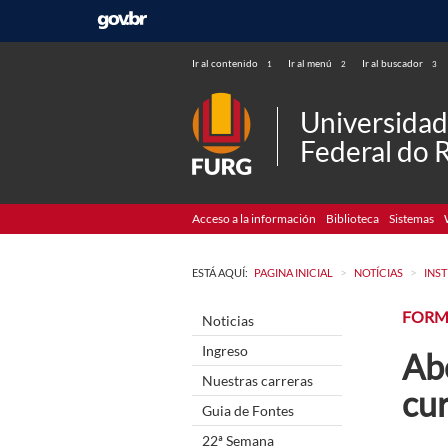
Ir al contenido
Ir al menú
Ir al buscador
1
2
3
Universida
Federal do 
Acceso a la información
Biblioteca
Sistemas
>
>
ESTÁ AQUÍ:
PAGINA INICIAL
NOTÍCIAS
INS
FORM
Noticias
Ingreso
Abe
Nuestras carreras
cur
Guia de Fontes
22ª Semana