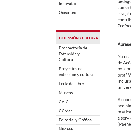
pedagóg
Innovatio
soment
Oceantec
isso, 
contrib
Profoc
EXTENSIÓN Y CULTURA
Aprese
Prorrectoría de
Extensión y
Na oca
Cultura
de Açõe
Proyectos de
pela o
extensión y cultura
profª V
Inclus
Feria del libro
univers
Museos
A coord
CAIC
acolhi
CCMar
prátic
e serv
Editorial y Gráfica
(Paene)
Nudese