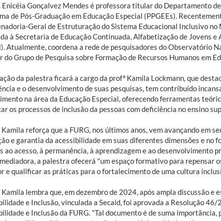
ª. Enicéia Gonçalvez Mendes é professora titular do Departamento de
ma de Pós-Graduação em Educação Especial (PPGEEs). Recentemente
nadoria-Geral de Estruturação do Sistema Educacional Inclusivo no
ada à Secretaria de Educação Continuada, Alfabetização de Jovens e 
i). Atualmente, coordena a rede de pesquisadores do Observatório N
der do Grupo de Pesquisa sobre Formação de Recursos Humanos em Ed
ação da palestra ficará a cargo da profª Kamila Lockmann, que destac
ência e o desenvolvimento de suas pesquisas, tem contribuído incan
imento na área da Educação Especial, oferecendo ferramentas teóric
car os processos de inclusão da pessoas com deficiência no ensino sup
ª Kamila reforça que a FURG, nos últimos anos, vem avançando em se
ão e garantia da acessibilidade em suas diferentes dimensões e no fo
s ao acesso, à permanência, à aprendizagem e ao desenvolvimento pro
 mediadora, a palestra ofecerá "um espaço formativo para repensar o
r e qualificar as práticas para o fortalecimento de uma cultura inclus
ª Kamila lembra que, em dezembro de 2024, após ampla discussão e e
ilidade e Inclusão, vinculada a Secaid, foi aprovada a Resolução 46/
bilidade e Inclusão da FURG. "Tal documento é de suma importância, 