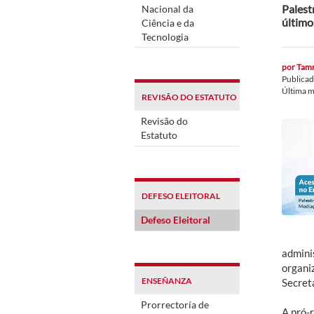
Palest
Nacional da
último
Ciência e da
Tecnologia
por
Tamm
Publica
Última m
REVISÃO DO ESTATUTO
Revisão do
Estatuto
DEFESO ELEITORAL
Defeso Eleitoral
admini
organi
ENSEÑANZA
Secreta
Prorrectoría de
A pró-r