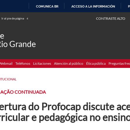
COMUNICA BR
ACCESO A LA INFORMACIÓN
P
IR
CONTRASTE ALTO
Ir al pie de página
4
AL
CONTENIDO
de
Rio Grande
Webmail
Teléfonos
Licitaciones
Atención al público
Ética pública
Preguntas fre
TITUCIONAL
AÇÃO CONTINUADA
rtura do Profocap discute ace
ricular e pedagógica no ensin