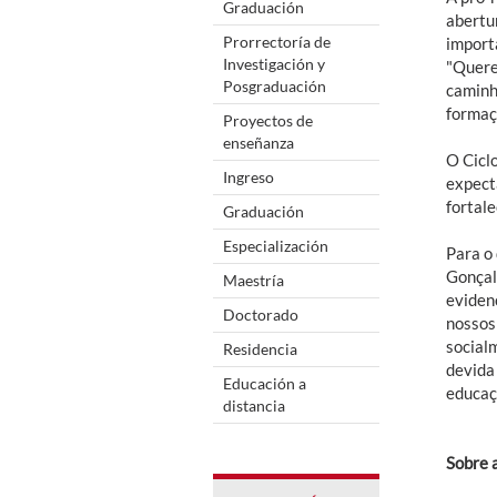
Graduación
abertu
Prorrectoría de
importa
Investigación y
"Quere
Posgraduación
caminh
formaç
Proyectos de
enseñanza
O Cicl
Ingreso
expecta
fortal
Graduación
Especialización
Para o 
Gonçal
Maestría
eviden
Doctorado
nossos
social
Residencia
devida
Educación a
educaç
distancia
Sobre 