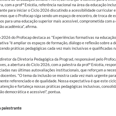
ra, com a profª Enicéia, referência nacional na área da educação inc
nte para iniciar o Ciclo 2026 discutindo a acessibilidade curricular 
mos que o Profocap siga sendo um espaço de encontro, de troca de ex
os para uma educação superior mais acessível, comprometida com a 
ão acadêmica", afirma.
o 2026 do Profocap destaca as "Experiências formativas na educação s
tiva "é ampliar os espaços de formação, diálogo e reflexão sobre a d
ecendo práticas pedagógicas cada vez mais inclusivas e qualificadas 
diretor da Diretoria Pedagógica da Prograd, responsável pelo Profoca
ves, a abertura do Ciclo 2026, com a palestra da profª Enicéia, res
ciadas nas últimas autovaliações institucionais, que reforçam a nec
 docentes. "O tema da inclusão se mostra cada vez mais urgente para
mente referenciado e de qualidade. Nossa expectativa é que este cicl
 atenção e fortaleça nossas práticas pedagógicas inclusivas, cons
ão democrática e acessível", pontua.
a palestrante