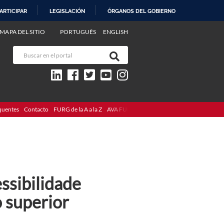
ARTICIPAR
LEGISLACIÓN
ÓRGANOS DEL GOBIERNO
MAPA DEL SITIO
PORTUGUÊS
ENGLISH
quentes
Contacto
FURG de la A a la Z
AVA FURG
ssibilidade
o superior