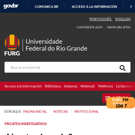
COMUNICA BR
ACCESO A LA INFORMACIÓN
PA
IR
PORTUGUÊS
ENGLISH
AL
CONTRASTE ALTO
MAPA DEL SITIO
CONTENIDO
Universidade
Federal do Rio Grande
Acceso a la información
Biblioteca
Sistemas
Webmail
Teléfonos
Licitaciones
MENU
>
>
ESTÁ AQUÍ:
PAGINA INICIAL
NOTÍCIAS
INSTITUCIONAL
PROJETOS INVESTIGATIVOS