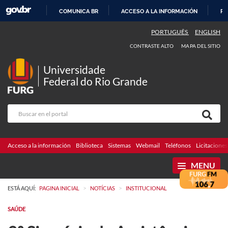
COMUNICA BR
ACCESO A LA INFORMACIÓN
PA
IR
PORTUGUÊS
ENGLISH
AL
CONTRASTE ALTO
MAPA DEL SITIO
CONTENIDO
Universidade
Federal do Rio Grande
Acceso a la información
Biblioteca
Sistemas
Webmail
Teléfonos
Licitaciones
MENU
>
>
ESTÁ AQUÍ:
PAGINA INICIAL
NOTÍCIAS
INSTITUCIONAL
SAÚDE