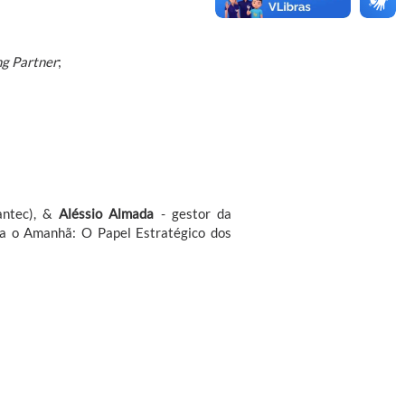
ng Partner
;
antec), &
Aléssio Almada
- gestor da
ra o Amanhã: O Papel Estratégico dos