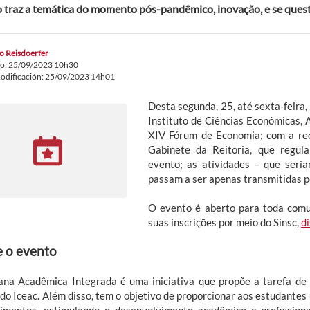
 traz a temática do momento pós-pandêmico, inovação, e se questi
o Reisdoerfer
do: 25/09/2023 10h30
odificación: 25/09/2023 14h01
Desta segunda, 25, até sexta-feira
Instituto de Ciências Econômicas, 
XIV Fórum de Economia; com a rec
Gabinete da Reitoria, que regul
evento; as atividades – que seria
passam a ser apenas transmitidas 
O evento é aberto para toda comu
suas inscrições por meio do Sinsc,
d
 o evento
na Acadêmica Integrada é uma iniciativa que propõe a tarefa de 
 do Iceac. Além disso, tem o objetivo de proporcionar aos estudante
imentos, estimulando o desenvolvimento acadêmico e profissiona