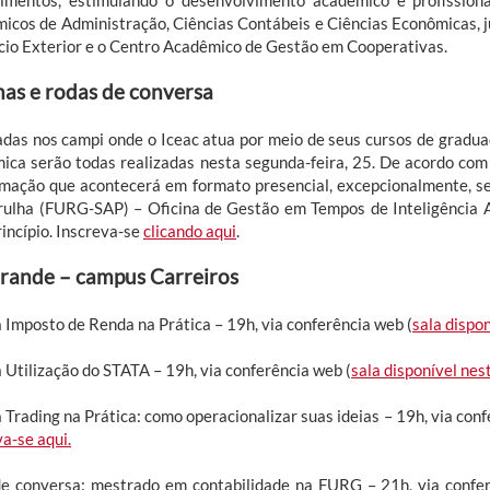
icos de Administração, Ciências Contábeis e Ciências Econômicas,
io Exterior e o Centro Acadêmico de Gestão em Cooperativas.
nas e rodas de conversa
adas nos campi onde o Iceac atua por meio de seus cursos de gradua
ica serão todas realizadas nesta segunda-feira, 25. De acordo com 
mação que acontecerá em formato presencial, excepcionalmente, s
rulha (FURG-SAP) – Oficina de Gestão em Tempos de Inteligência Ar
incípio. Inscreva-se
clicando aqui
.
rande – campus Carreiros
a Imposto de Renda na Prática – 19h, via conferência web (
sala dispon
 Utilização do STATA – 19h, via conferência web (
sala disponível nest
 Trading na Prática: como operacionalizar suas ideias – 19h, via conf
a-se aqui.
e conversa: mestrado em contabilidade na FURG – 21h, via confer