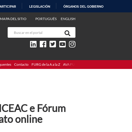
ARTICIPAR
LEGISLACIÓN
ÓRGANOS DEL GOBIERNO
MAPA DEL SITIO
PORTUGUÊS
ENGLISH
quentes
Contacto
FURG de la A a la Z
AVA FURG
 ICEAC e Fórum
ato online