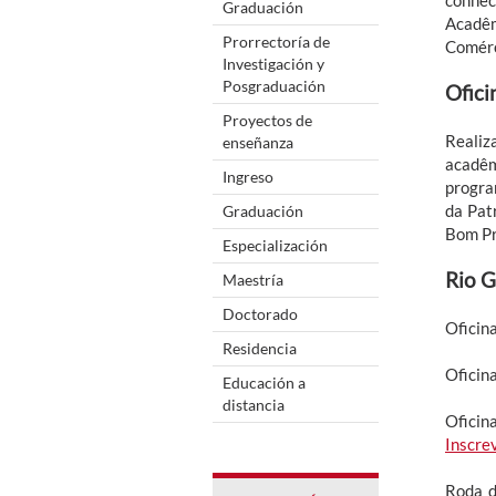
Graduación
Acadêm
Prorrectoría de
Comérc
Investigación y
Posgraduación
Ofici
Proyectos de
Realiz
enseñanza
acadêm
Ingreso
progra
da Pat
Graduación
Bom Pr
Especialización
Rio G
Maestría
Doctorado
Oficin
Residencia
Oficina
Educación a
distancia
Oficina
Inscrev
Roda d