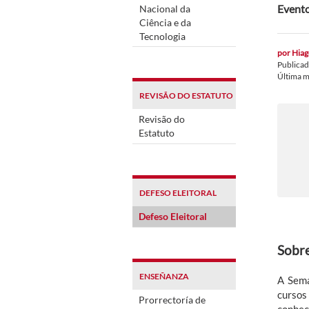
Evento
Nacional da
Ciência e da
Tecnologia
por
Hiag
Publica
Última m
REVISÃO DO ESTATUTO
Revisão do
Estatuto
DEFESO ELEITORAL
Defeso Eleitoral
Sobre
ENSEÑANZA
A Sema
cursos
Prorrectoría de
conhec