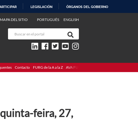
ARTICIPAR
LEGISLACIÓN
ÓRGANOS DEL GOBIERNO
MAPA DEL SITIO
PORTUGUÊS
ENGLISH
quentes
Contacto
FURG de la A a la Z
AVA FURG
uinta-feira, 27,