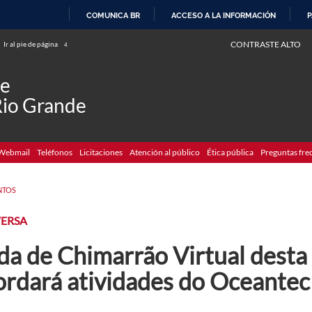
COMUNICA BR
ACCESO A LA INFORMACIÓN
P
IR
CONTRASTE ALTO
Ir al pie de página
4
AL
CONTENIDO
de
Rio Grande
Webmail
Teléfonos
Licitaciones
Atención al público
Ética pública
Preguntas fre
NTOS
ERSA
a de Chimarrão Virtual desta q
ordará atividades do Oceantec