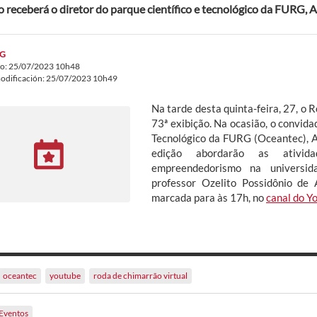
o receberá o diretor do parque científico e tecnológico da FURG, 
G
do: 25/07/2023 10h48
odificación: 25/07/2023 10h49
Na tarde desta quinta-feira, 27, o
73ª exibição. Na ocasião, o convida
Tecnológico da FURG (Oceantec), A
edição abordarão as ativid
empreendedorismo na universid
professor Ozelito Possidônio de
marcada para às 17h, no
canal do Y
oceantec
youtube
roda de chimarrão virtual
Eventos