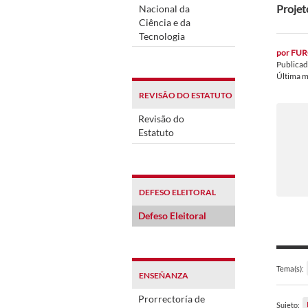
Projet
Nacional da
Ciência e da
Tecnologia
por
FUR
Publica
Última m
REVISÃO DO ESTATUTO
Revisão do
Estatuto
DEFESO ELEITORAL
Defeso Eleitoral
Tema(s):
ENSEÑANZA
Prorrectoría de
Sujeto: