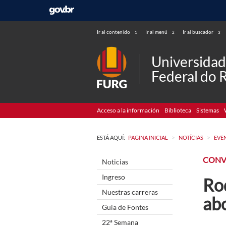
Ir al contenido
Ir al menú
Ir al buscador
1
2
3
Universida
Federal do 
Acceso a la información
Biblioteca
Sistemas
>
>
ESTÁ AQUÍ:
PAGINA INICIAL
NOTÍCIAS
EVE
CONV
Noticias
Ingreso
Rod
Nuestras carreras
ab
Guia de Fontes
22ª Semana