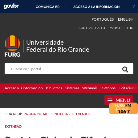
COMUNICA BR
ACCESO A LA INFORMACIÓN
PA
IR
PORTUGUÊS
ENGLISH
AL
CONTRASTE ALTO
MAPA DEL SITIO
CONTENIDO
Universidade
Federal do Rio Grande
Acceso a la información
Biblioteca
Sistemas
Webmail
Teléfonos
Licitaciones
MENU
>
>
ESTÁ AQUÍ:
PAGINA INICIAL
NOTÍCIAS
EVENTOS
EXTENSÃO