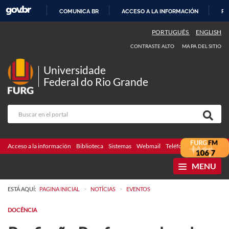
COMUNICA BR
ACCESO A LA INFORMACIÓN
PA
IR
PORTUGUÊS
ENGLISH
AL
CONTRASTE ALTO
MAPA DEL SITIO
CONTENIDO
Universidade
Federal do Rio Grande
Acceso a la información
Biblioteca
Sistemas
Webmail
Teléfonos
Licitaciones
MENU
>
>
ESTÁ AQUÍ:
PAGINA INICIAL
NOTÍCIAS
EVENTOS
DOCÊNCIA