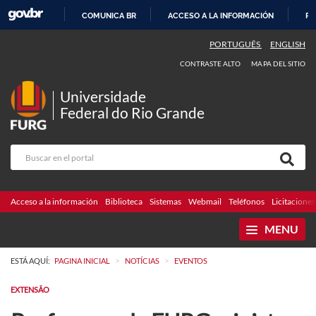
COMUNICA BR
ACCESO A LA INFORMACIÓN
PA
IR
PORTUGUÊS
ENGLISH
AL
CONTRASTE ALTO
MAPA DEL SITIO
CONTENIDO
Universidade
Federal do Rio Grande
Acceso a la información
Biblioteca
Sistemas
Webmail
Teléfonos
Licitaciones
MENU
>
>
ESTÁ AQUÍ:
PAGINA INICIAL
NOTÍCIAS
EVENTOS
EXTENSÃO