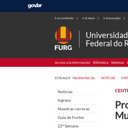
Ir al contenido
Ir al menú
Ir al buscador
1
2
3
Universida
Federal do 
Acceso a la información
Biblioteca
Sistemas
>
>
ESTÁ AQUÍ:
PAGINA INICIAL
NOTÍCIAS
EVE
CENT
Noticias
Ingreso
Pro
Nuestras carreras
Mu
Guia de Fontes
22ª Semana