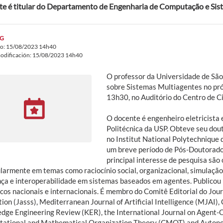
e é titular do Departamento de Engenharia de Computação e Siste
G
do: 15/08/2023 14h40
odificación: 15/08/2023 14h40
O professor da Universidade de São 
sobre Sistemas Multiagentes no próx
13h30, no Auditório do Centro de C
O docente é engenheiro eletricista
Politécnica da USP. Obteve seu do
no Institut National Polytechnique 
um breve período de Pós-Doutorado 
principal interesse de pesquisa são
ularmente em temas como raciocínio social, organizacional, simulaçã
nça e interoperabilidade em sistemas baseados em agentes. Publicou 
cos nacionais e internacionais. É membro do Comitê Editorial do Journa
ion (Jasss), Mediterranean Journal of Artificial Intelligence (MJAI)
dge Engineering Review (KER), the International Journal on Agent-O
ational and Mathematical Organization Theory (CMOT) and Auton