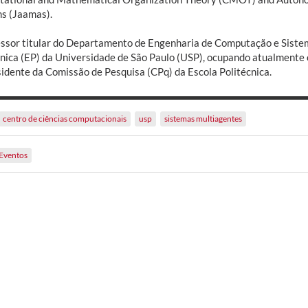
s (Jaamas).
essor titular do Departamento de Engenharia de Computação e Sistem
cnica (EP) da Universidade de São Paulo (USP), ocupando atualmente
sidente da Comissão de Pesquisa (CPq) da Escola Politécnica.
centro de ciências computacionais
usp
sistemas multiagentes
Eventos