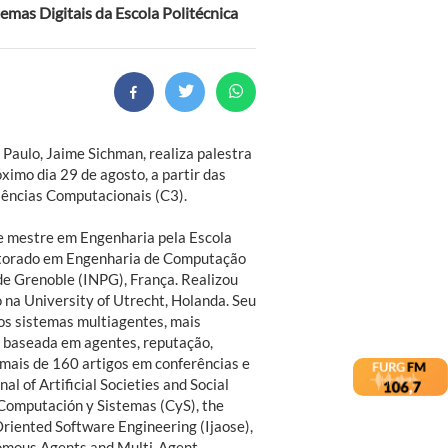
mas Digitais da Escola Politécnica
Paulo, Jaime Sichman, realiza palestra
imo dia 29 de agosto, a partir das
iências Computacionais (C3).
 e mestre em Engenharia pela Escola
utorado em Engenharia de Computação
de Grenoble (INPG), França. Realizou
na University of Utrecht, Holanda. Seu
 os sistemas multiagentes, mais
o baseada em agentes, reputação,
mais de 160 artigos em conferências e
l of Artificial Societies and Social
, Computación y Sistemas (CyS), the
riented Software Engineering (Ijaose),
omous Agents and Multi-Agent