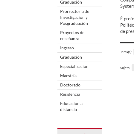
Graduación
System
Prorrectoría de
Investigación y
É prof
Posgraduación
Polité
de pre
Proyectos de
enseñanza
Ingreso
Tema(s):
Graduación
Especialización
Sujeto:
Maestría
Doctorado
Residencia
Educación a
distancia