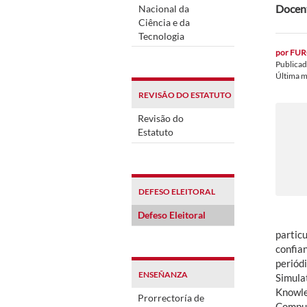
Docent
Nacional da
Ciência e da
Tecnologia
por
FUR
Publica
Última m
REVISÃO DO ESTATUTO
Revisão do
Estatuto
DEFESO ELEITORAL
Defeso Eleitoral
partic
confia
periódi
ENSEÑANZA
Simulat
Knowle
Prorrectoría de
Comput