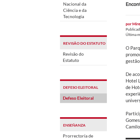
Encont
Nacional da
Ciência e da
Tecnologia
por
Mire
Publica
Última m
REVISÃO DO ESTATUTO
O Parq
Revisão do
promov
Estatuto
gestão
De aco
Hotel L
de Hot
DEFESO ELEITORAL
experiê
Defeso Eleitoral
univer
Partic
Gomes 
ENSEÑANZA
Camilo 
Prorrectoría de