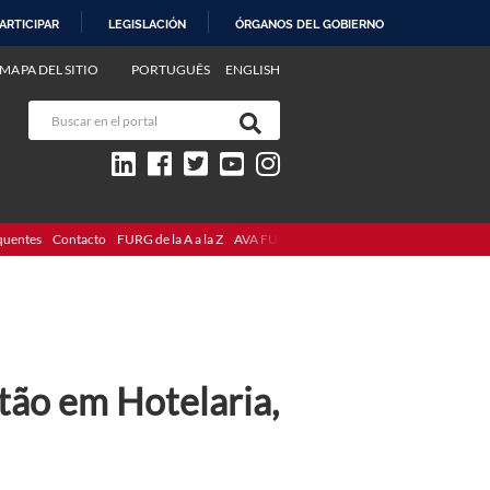
ARTICIPAR
LEGISLACIÓN
ÓRGANOS DEL GOBIERNO
MAPA DEL SITIO
PORTUGUÊS
ENGLISH
quentes
Contacto
FURG de la A a la Z
AVA FURG
ão em Hotelaria,