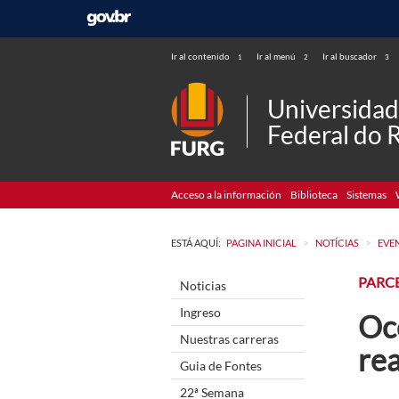
Ir al contenido
Ir al menú
Ir al buscador
1
2
3
Universida
Federal do 
Acceso a la información
Biblioteca
Sistemas
>
>
ESTÁ AQUÍ:
PAGINA INICIAL
NOTÍCIAS
EVE
PARC
Noticias
Ingreso
Oc
Nuestras carreras
rea
Guia de Fontes
22ª Semana