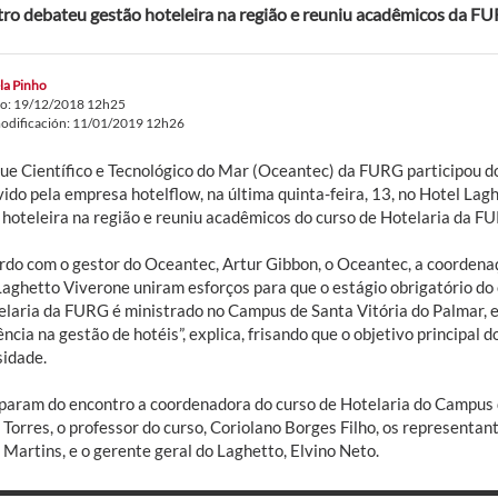
ro debateu gestão hoteleira na região e reuniu acadêmicos da F
la Pinho
do: 19/12/2018 12h25
odificación: 11/01/2019 12h26
ue Científico e Tecnológico do Mar (Oceantec) da FURG participou 
ido pela empresa hotelflow, na última quinta-feira, 13, no Hotel Lag
 hoteleira na região e reuniu acadêmicos do curso de Hotelaria da F
rdo com o gestor do Oceantec, Artur Gibbon, o Oceantec, a coordenaç
aghetto Viverone uniram esforços para que o estágio obrigatório do c
elaria da FURG é ministrado no Campus de Santa Vitória do Palmar, e
ncia na gestão de hotéis”, explica, frisando que o objetivo principal
sidade.
iparam do encontro a coordenadora do curso de Hotelaria do Campus d
Torres, o professor do curso, Coriolano Borges Filho, os representant
Martins, e o gerente geral do Laghetto, Elvino Neto.