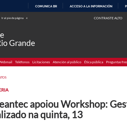
COMUNICA BR
ACCESO A LA INFORMACIÓN
P
IR
CONTRASTE ALTO
Ir al pie de página
4
AL
CONTENIDO
de
Rio Grande
Webmail
Teléfonos
Licitaciones
Atención al público
Ética pública
Preguntas fre
NTOS
ERIA
eantec apoiou Workshop: Gest
lizado na quinta, 13