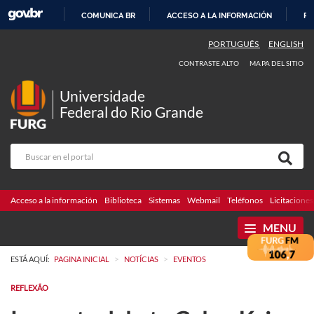
COMUNICA BR
ACCESO A LA INFORMACIÓN
PA
IR
PORTUGUÊS
ENGLISH
AL
CONTRASTE ALTO
MAPA DEL SITIO
CONTENIDO
Universidade
Federal do Rio Grande
Acceso a la información
Biblioteca
Sistemas
Webmail
Teléfonos
Licitaciones
MENU
>
>
ESTÁ AQUÍ:
PAGINA INICIAL
NOTÍCIAS
EVENTOS
REFLEXÃO