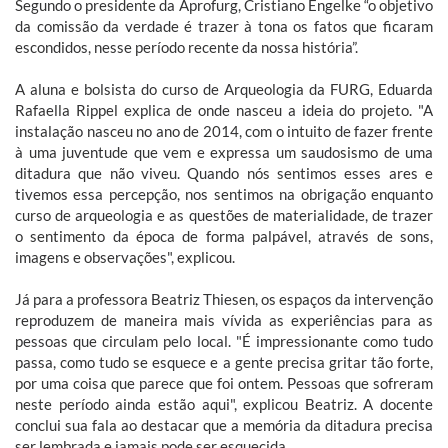
Segundo o presidente da Aprofurg, Cristiano Engelke “o objetivo
da comissão da verdade é trazer à tona os fatos que ficaram
escondidos, nesse período recente da nossa história”.
A aluna e bolsista do curso de Arqueologia da FURG, Eduarda
Rafaella Rippel explica de onde nasceu a ideia do projeto. "A
instalação nasceu no ano de 2014, com o intuito de fazer frente
à uma juventude que vem e expressa um saudosismo de uma
ditadura que não viveu. Quando nós sentimos esses ares e
tivemos essa percepção, nos sentimos na obrigação enquanto
curso de arqueologia e as questões de materialidade, de trazer
o sentimento da época de forma palpável, através de sons,
imagens e observações", explicou.
Já para a professora Beatriz Thiesen, os espaços da intervenção
reproduzem de maneira mais vívida as experiências para as
pessoas que circulam pelo local. "É impressionante como tudo
passa, como tudo se esquece e a gente precisa gritar tão forte,
por uma coisa que parece que foi ontem. Pessoas que sofreram
neste período ainda estão aqui", explicou Beatriz. A docente
conclui sua fala ao destacar que a memória da ditadura precisa
ser lembrada e jamais pode ser esquecida.