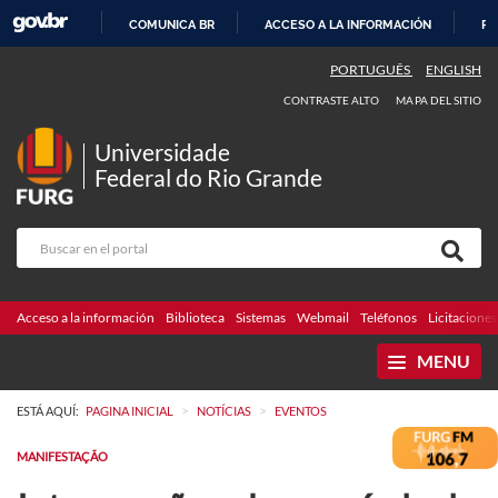
COMUNICA BR
ACCESO A LA INFORMACIÓN
PA
IR
PORTUGUÊS
ENGLISH
AL
CONTRASTE ALTO
MAPA DEL SITIO
CONTENIDO
Universidade
Federal do Rio Grande
Acceso a la información
Biblioteca
Sistemas
Webmail
Teléfonos
Licitaciones
MENU
>
>
ESTÁ AQUÍ:
PAGINA INICIAL
NOTÍCIAS
EVENTOS
MANIFESTAÇÃO