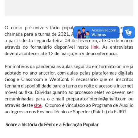
O curso pré-universitário popular Fênix está divulgando a
chamada para a turma de 2021. As inscrições podem ser feitas
a partir desta segunda-feira, 08 de fevereiro, até 05 de março
através do formulário disponível neste
link
. As entrevistas
devem acontecer até 12 de março, via videoconferência.
Por motivos da pandemia as aulas seguirão em formato online já
adotado no ano anterior, com aulas pelas plataformas digitais
Google Classroom e WebConf. É necessário que os inscritos
tenham disponibilidade para o turno da noite e acesso a internet
móvel ou fixa. Dúvidas quanto ao processo seletivo devem ser
encaminhadas para o e-mail preparatoriofenix@gmail.com ou
através deste
site
.
O curso é vinculado ao Programa de Auxílio
ao Ingresso nos Ensinos Técnico e Superior (Paiets) da FURG
.
Sobre a história do Fênix e a Educação Popular