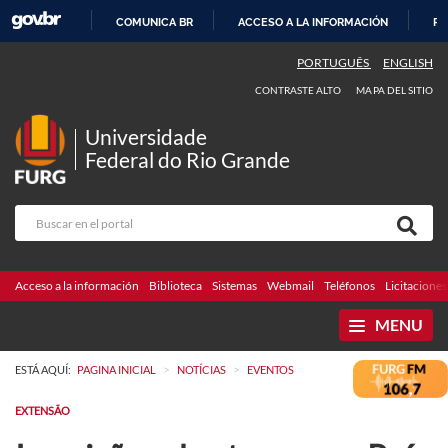
COMUNICA BR
ACCESO A LA INFORMACIÓN
PA
IR
PORTUGUÊS
ENGLISH
AL
CONTRASTE ALTO
MAPA DEL SITIO
CONTENIDO
Universidade
Federal do Rio Grande
Acceso a la información
Biblioteca
Sistemas
Webmail
Teléfonos
Licitaciones
MENU
>
>
ESTÁ AQUÍ:
PAGINA INICIAL
NOTÍCIAS
EVENTOS
EXTENSÃO