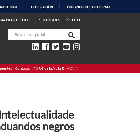
ARTICIPAR
LEGISLACIÓN
ÓRGANOS DEL GOBIERNO
MAPA DEL SITIO
PORTUGUÊS
ENGLISH
quentes
Contacto
FURG de la A a la Z
AVA FURG
Intelectualidade
aduandos negros