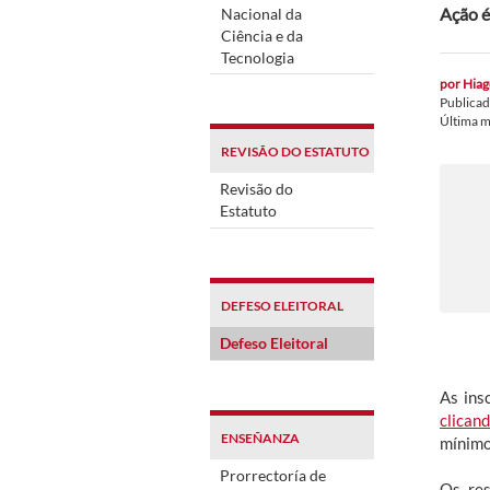
Ação é
Nacional da
Ciência e da
Tecnologia
por
Hiag
Publica
Última m
REVISÃO DO ESTATUTO
Revisão do
Estatuto
DEFESO ELEITORAL
Defeso Eleitoral
As ins
clicand
ENSEÑANZA
mínimo
Prorrectoría de
Os res