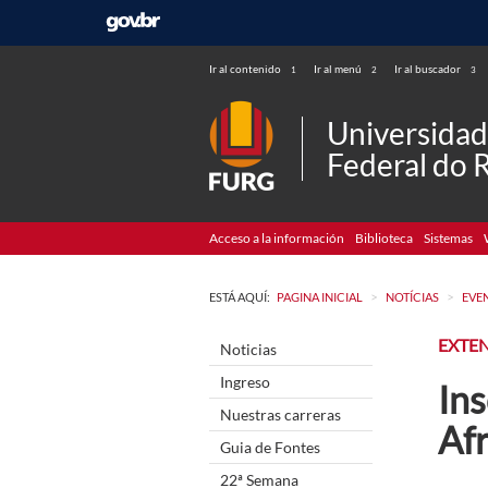
Ir al contenido
Ir al menú
Ir al buscador
1
2
3
Universida
Federal do 
Acceso a la información
Biblioteca
Sistemas
>
>
ESTÁ AQUÍ:
PAGINA INICIAL
NOTÍCIAS
EVE
EXTE
Noticias
Ingreso
Ins
Nuestras carreras
Af
Guia de Fontes
22ª Semana