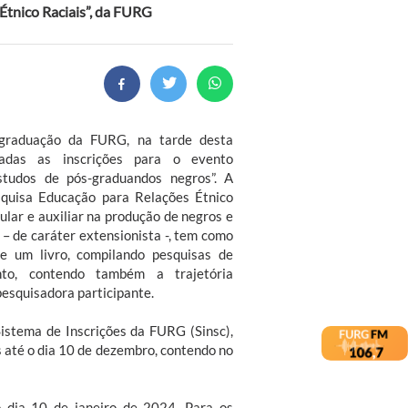
Étnico Raciais”, da FURG
-graduação da FURG, na tarde desta
gadas as inscrições para o evento
estudos de pós-graduandos negros”. A
squisa Educação para Relações Étnico
lar e auxiliar na produção de negros e
 – de caráter extensionista -, tem como
de um livro, compilando pesquisas de
nto, contendo também a trajetória
pesquisadora participante.
Sistema de Inscrições da FURG (Sinsc),
s até o dia 10 de dezembro, contendo no
o dia 10 de janeiro de 2024. Para os