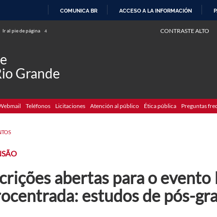
COMUNICA BR
ACCESO A LA INFORMACIÓN
P
IR
CONTRASTE ALTO
Ir al pie de página
4
AL
CONTENIDO
de
Rio Grande
Webmail
Teléfonos
Licitaciones
Atención al público
Ética pública
Preguntas fre
NTOS
NSÃO
crições abertas para o evento 
rocentrada: estudos de pós-gr