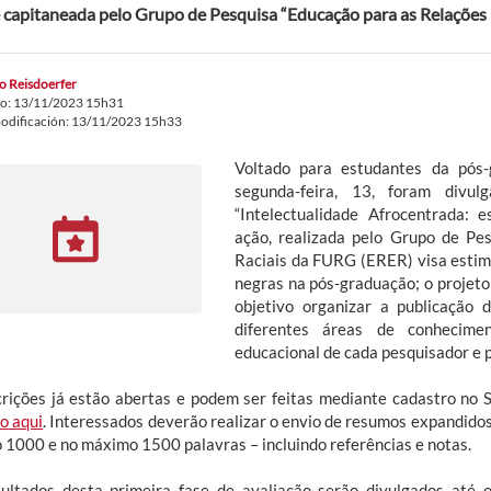
 capitaneada pelo Grupo de Pesquisa “Educação para as Relações 
o Reisdoerfer
do: 13/11/2023 15h31
odificación: 13/11/2023 15h33
Voltado para estudantes da pós
segunda-feira, 13, foram divul
“Intelectualidade Afrocentrada: 
ação, realizada pelo Grupo de Pe
Raciais da FURG (ERER) visa estimu
negras na pós-graduação; o projeto
objetivo organizar a publicação 
diferentes áreas de conhecime
educacional de cada pesquisador e 
crições já estão abertas e podem ser feitas mediante cadastro no 
o aqui
. Interessados deverão realizar o envio de resumos expandido
 1000 e no máximo 1500 palavras – incluindo referências e notas.
ultados desta primeira fase de avaliação serão divulgados até 