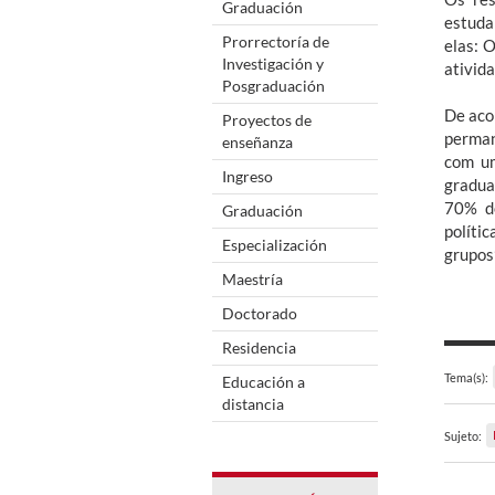
Graduación
estuda
Prorrectoría de
elas: 
Investigación y
ativid
Posgraduación
De acor
Proyectos de
perman
enseñanza
com um
Ingreso
gradua
70% de
Graduación
políti
Especialización
grupos”
Maestría
Doctorado
Residencia
Tema(s):
Educación a
distancia
Sujeto: