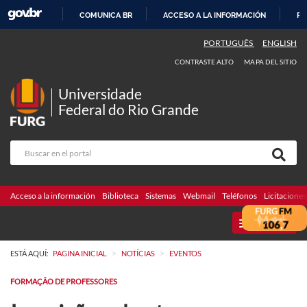
COMUNICA BR
ACCESO A LA INFORMACIÓN
PA
IR
PORTUGUÊS
ENGLISH
AL
CONTRASTE ALTO
MAPA DEL SITIO
CONTENIDO
Universidade
Federal do Rio Grande
Acceso a la información
Biblioteca
Sistemas
Webmail
Teléfonos
Licitaciones
MENU
>
>
ESTÁ AQUÍ:
PAGINA INICIAL
NOTÍCIAS
EVENTOS
FORMAÇÃO DE PROFESSORES