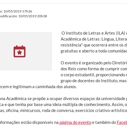
do: 10/05/2019 17h36
odificación: 10/05/2019 20h38
O Instituto de Letras e Artes (ILA
Acadêmica de Letras: Língua, Literat
resistência" que ocorrerá entre os d
gratuitas e aberto a toda comunida
O evento é organizado pelo Diretór
dos Reis como forma de cumprir com
o corpo estudantil, proporcionando 
grupo de docentes do Instituto, ma
ecem e legitimam a caminhada dos alunos.
na Acadêmica se propõe a ocupar diversos espaços da universidade
ca e que tenha por base uma ideia múltipla de conhecimento. Assim, 
s, oficina, minicursos, roda de conversa, exercícios criativo-artístic
nformações estão disponíveis na
página do evento
e também do
Face