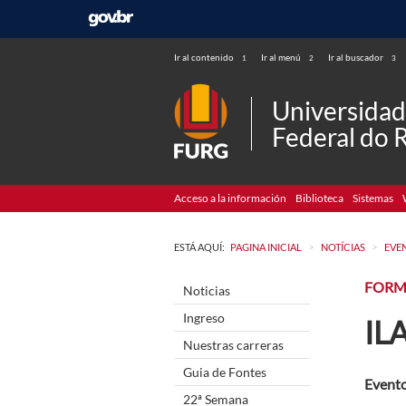
Ir al contenido
Ir al menú
Ir al buscador
1
2
3
Universida
Federal do 
Acceso a la información
Biblioteca
Sistemas
>
>
ESTÁ AQUÍ:
PAGINA INICIAL
NOTÍCIAS
EVE
FOR
Noticias
Ingreso
IL
Nuestras carreras
Guia de Fontes
Evento
22ª Semana