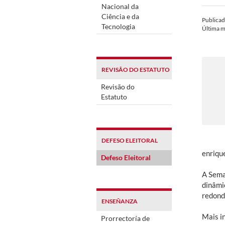
Nacional da
Ciência e da
Publica
Tecnologia
Última m
REVISÃO DO ESTATUTO
Revisão do
Estatuto
DEFESO ELEITORAL
enriqu
Defeso Eleitoral
A Sema
dinâmi
redonda
ENSEÑANZA
Mais i
Prorrectoría de