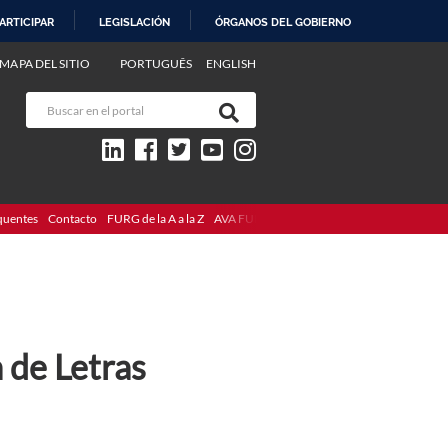
ARTICIPAR
LEGISLACIÓN
ÓRGANOS DEL GOBIERNO
MAPA DEL SITIO
PORTUGUÊS
ENGLISH
quentes
Contacto
FURG de la A a la Z
AVA FURG
 de Letras