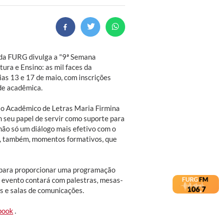
) da FURG divulga a "9ª Semana
ura e Ensino: as mil faces da
ias 13 e 17 de maio, com inscrições
de acadêmica.
io Acadêmico de Letras Maria Firmina
 seu papel de servir como suporte para
não só um diálogo mais efetivo com o
s, também, momentos formativos, que
 para proporcionar uma programação
o evento contará com palestras, mesas-
os e salas de comunicações.
book
.