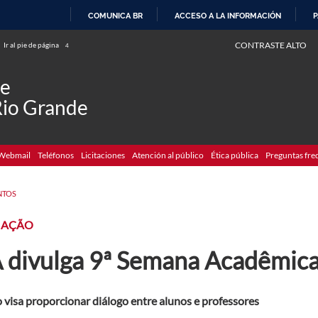
COMUNICA BR
ACCESO A LA INFORMACIÓN
P
IR
CONTRASTE ALTO
Ir al pie de página
4
AL
CONTENIDO
de
Rio Grande
Webmail
Teléfonos
Licitaciones
Atención al público
Ética pública
Preguntas fre
NTOS
MAÇÃO
A divulga 9ª Semana Acadêmica
 visa proporcionar diálogo entre alunos e professores