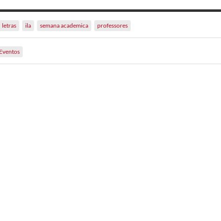
letras
ila
semana academica
professores
Eventos