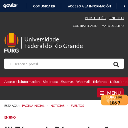
COMUNICA BR
ACCESO A LA INFORMACIÓN
PA
IR
PORTUGUÊS
ENGLISH
AL
CONTRASTE ALTO
MAPA DEL SITIO
CONTENIDO
Universidade
Federal do Rio Grande
Acceso a la información
Biblioteca
Sistemas
Webmail
Teléfonos
Licitaciones
MENU
>
>
ESTÁ AQUÍ:
PAGINA INICIAL
NOTÍCIAS
EVENTOS
ENSINO