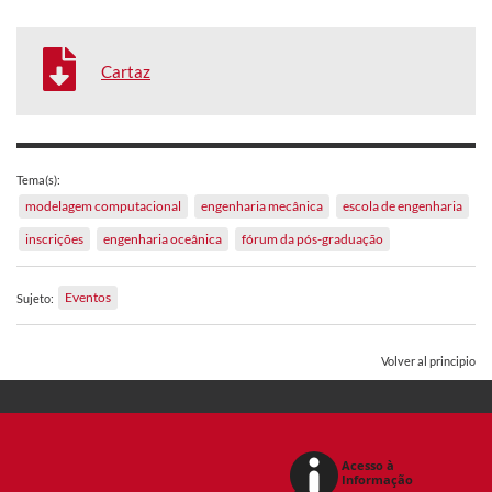
Cartaz
Tema(s):
modelagem computacional
engenharia mecânica
escola de engenharia
inscrições
engenharia oceânica
fórum da pós-graduação
Eventos
Sujeto:
Volver al principio