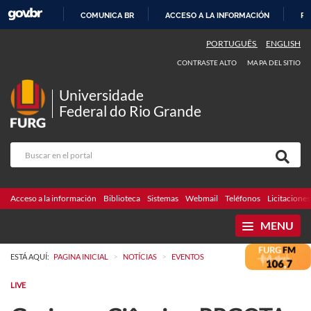
COMUNICA BR
ACCESO A LA INFORMACIÓN
PA
IR
PORTUGUÊS
ENGLISH
AL
CONTRASTE ALTO
MAPA DEL SITIO
CONTENIDO
Universidade
Federal do Rio Grande
Acceso a la información
Biblioteca
Sistemas
Webmail
Teléfonos
Licitaciones
MENU
>
>
ESTÁ AQUÍ:
PAGINA INICIAL
NOTÍCIAS
EVENTOS
LIVE