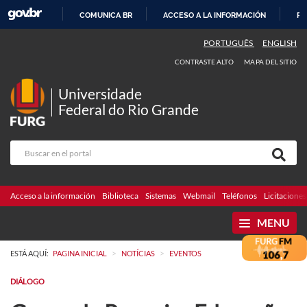
COMUNICA BR
ACCESO A LA INFORMACIÓN
PA
IR
PORTUGUÊS
ENGLISH
AL
CONTRASTE ALTO
MAPA DEL SITIO
CONTENIDO
Universidade
Federal do Rio Grande
Acceso a la información
Biblioteca
Sistemas
Webmail
Teléfonos
Licitaciones
MENU
>
>
ESTÁ AQUÍ:
PAGINA INICIAL
NOTÍCIAS
EVENTOS
DIÁLOGO