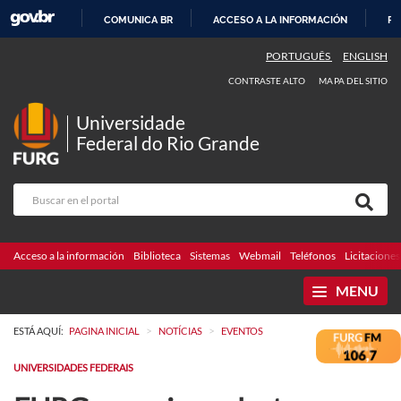
COMUNICA BR
ACCESO A LA INFORMACIÓN
PA
IR
PORTUGUÊS
ENGLISH
AL
CONTRASTE ALTO
MAPA DEL SITIO
CONTENIDO
Universidade
Federal do Rio Grande
Acceso a la información
Biblioteca
Sistemas
Webmail
Teléfonos
Licitaciones
MENU
>
>
ESTÁ AQUÍ:
PAGINA INICIAL
NOTÍCIAS
EVENTOS
UNIVERSIDADES FEDERAIS