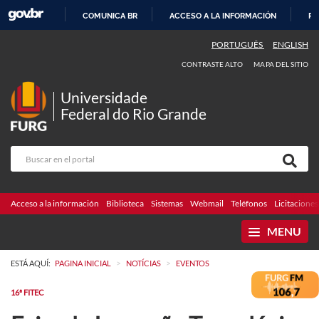
COMUNICA BR
ACCESO A LA INFORMACIÓN
PA
IR
PORTUGUÊS
ENGLISH
AL
CONTRASTE ALTO
MAPA DEL SITIO
CONTENIDO
Universidade
Federal do Rio Grande
Acceso a la información
Biblioteca
Sistemas
Webmail
Teléfonos
Licitaciones
MENU
>
>
ESTÁ AQUÍ:
PAGINA INICIAL
NOTÍCIAS
EVENTOS
16ª FITEC