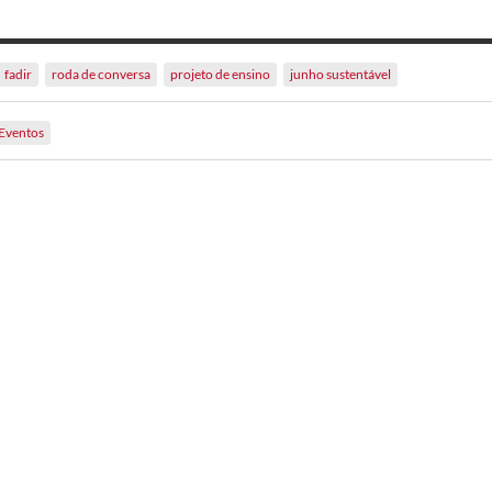
fadir
roda de conversa
projeto de ensino
junho sustentável
Eventos