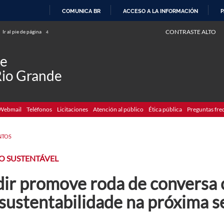
COMUNICA BR
ACCESO A LA INFORMACIÓN
P
IR
CONTRASTE ALTO
Ir al pie de página
4
AL
CONTENIDO
de
Rio Grande
Webmail
Teléfonos
Licitaciones
Atención al público
Ética pública
Preguntas fre
NTOS
O SUSTENTÁVEL
dir promove roda de conversa 
sustentabilidade na próxima s