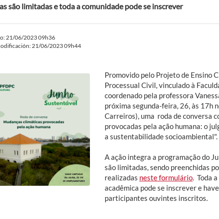
as são limitadas e toda a comunidade pode se inscrever
do: 21/06/2023 09h36
odificación: 21/06/2023 09h44
Promovido pelo Projeto de Ensino Cl
Processual Civil, vinculado à Facul
coordenado pela professora Vaness
próxima segunda-feira, 26, às 17h 
Carreiros), uma roda de conversa 
provocadas pela ação humana: o jul
a sustentabilidade socioambiental".
A ação integra a programação do J
são limitadas, sendo preenchidas p
realizadas
neste formulário
. Toda 
acadêmica pode se inscrever e have
participantes ouvintes inscritos.