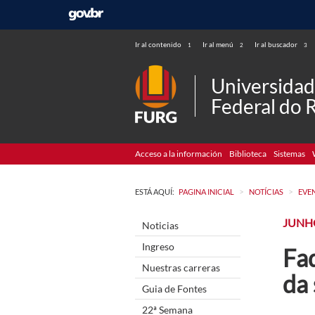
Ir al contenido
Ir al menú
Ir al buscador
1
2
3
Universida
Federal do 
Acceso a la información
Biblioteca
Sistemas
>
>
ESTÁ AQUÍ:
PAGINA INICIAL
NOTÍCIAS
EVE
JUNH
Noticias
Ingreso
Fa
Nuestras carreras
da 
Guia de Fontes
22ª Semana