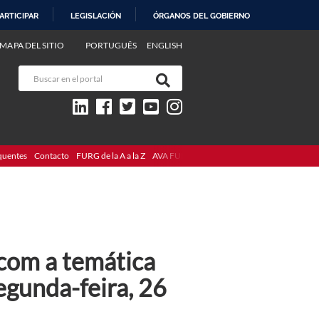
ARTICIPAR
LEGISLACIÓN
ÓRGANOS DEL GOBIERNO
MAPA DEL SITIO
PORTUGUÊS
ENGLISH
quentes
Contacto
FURG de la A a la Z
AVA FURG
com a temática
egunda-feira, 26