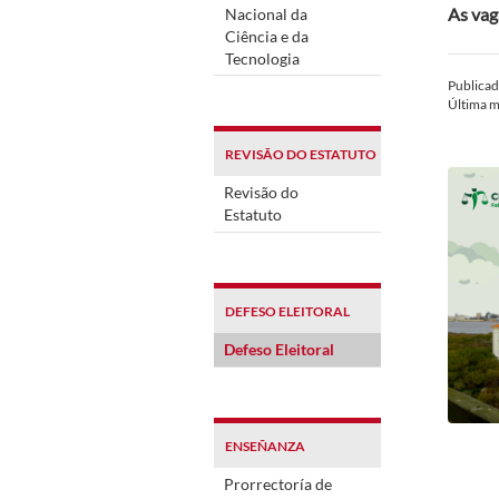
As vag
Nacional da
Ciência e da
Tecnologia
Publica
Última m
REVISÃO DO ESTATUTO
Revisão do
Estatuto
DEFESO ELEITORAL
Defeso Eleitoral
ENSEÑANZA
Prorrectoría de