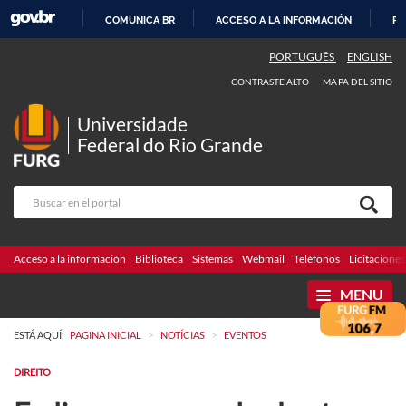
COMUNICA BR
ACCESO A LA INFORMACIÓN
PA
IR
PORTUGUÊS
ENGLISH
AL
CONTRASTE ALTO
MAPA DEL SITIO
CONTENIDO
Universidade
Federal do Rio Grande
Acceso a la información
Biblioteca
Sistemas
Webmail
Teléfonos
Licitaciones
MENU
>
>
ESTÁ AQUÍ:
PAGINA INICIAL
NOTÍCIAS
EVENTOS
DIREITO