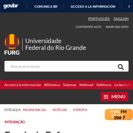
COMUNICA BR
ACCESO A LA INFORMACIÓN
PA
IR
PORTUGUÊS
ENGLISH
AL
CONTRASTE ALTO
MAPA DEL SITIO
CONTENIDO
Universidade
Federal do Rio Grande
Acceso a la información
Biblioteca
Sistemas
Webmail
Teléfonos
Licitaciones
MENU
>
>
ESTÁ AQUÍ:
PAGINA INICIAL
NOTÍCIAS
EVENTOS
INTEGRAÇÃO