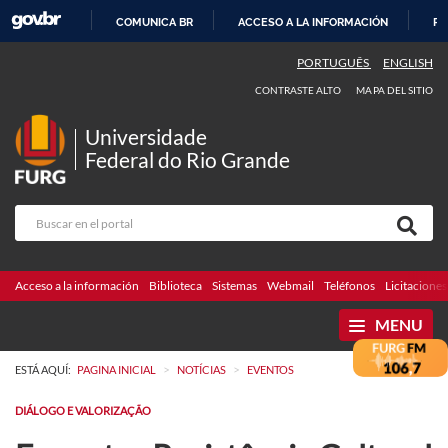
COMUNICA BR
ACCESO A LA INFORMACIÓN
PA
IR
PORTUGUÊS
ENGLISH
AL
CONTRASTE ALTO
MAPA DEL SITIO
CONTENIDO
Universidade
Federal do Rio Grande
Acceso a la información
Biblioteca
Sistemas
Webmail
Teléfonos
Licitaciones
MENU
>
>
ESTÁ AQUÍ:
PAGINA INICIAL
NOTÍCIAS
EVENTOS
DIÁLOGO E VALORIZAÇÃO