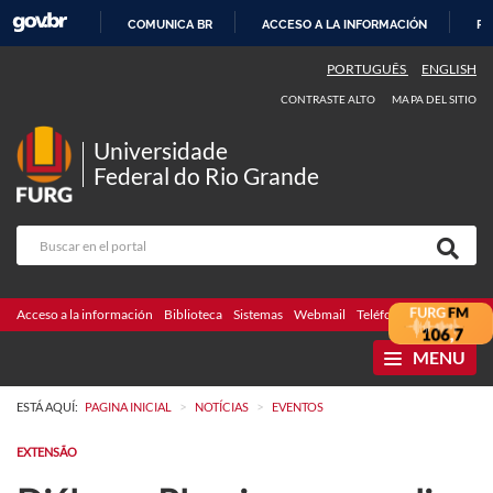
COMUNICA BR
ACCESO A LA INFORMACIÓN
PA
IR
PORTUGUÊS
ENGLISH
AL
CONTRASTE ALTO
MAPA DEL SITIO
CONTENIDO
Universidade
Federal do Rio Grande
Acceso a la información
Biblioteca
Sistemas
Webmail
Teléfonos
Licitaciones
MENU
>
>
ESTÁ AQUÍ:
PAGINA INICIAL
NOTÍCIAS
EVENTOS
EXTENSÃO